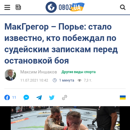
МакГрегор – Порье: стало
известно, кто побеждал по
судейским запискам перед
остановкой боя
Максим Иншаков
Другие виды спорта
11.07.2021 10:42
1 минута
7,3 т.
11