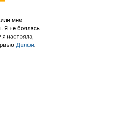
жили мне
. Я не боялась
 я настояла,
тервью
Делфи
.