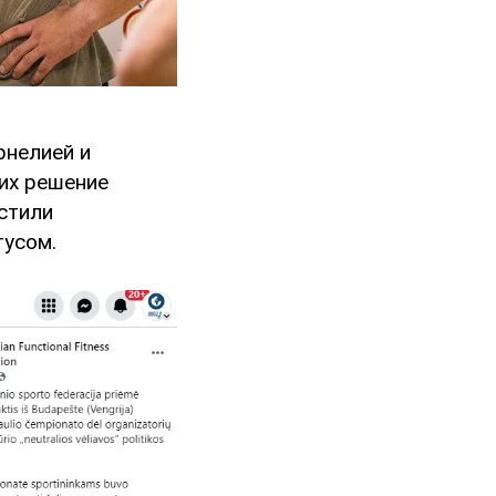
рнелией и
 их решение
стили
тусом.