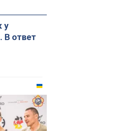
 у
 В ответ