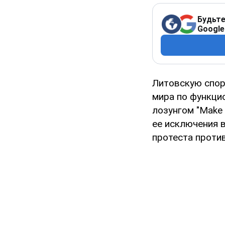
Будьте
Google
Литовскую спор
мира по функци
лозунгом "Make 
ее исключения 
протеста проти