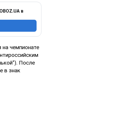
 OBOZ.UA в
 на чемпионате
антироссийским
нькой"). После
е в знак