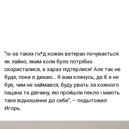
"Із-за таких гн*д кожен ветеран почувається
як лайно, яким коли було потрібно
скористалися, а зараз підтерлися! Але так не
буде, поки я дихаю… Я вам клянусь, де б я не
був, чим не займався, буду рвать за кожного
пацана та дівчину, які пройшли пекло і мають
таке відношення до себе", – подытожил
Игорь.