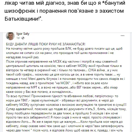
лікар читав мій діагноз, знав би що я *банутий
шизофрєнік і поранення пов'язане з захистом
Батьківщини!".