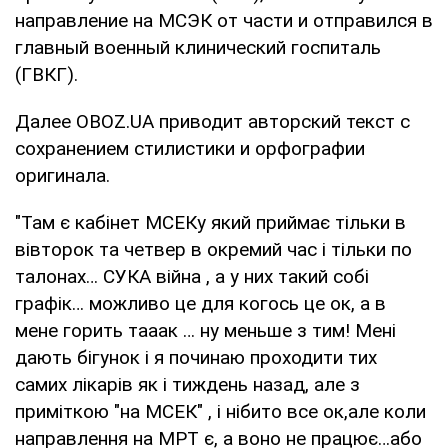
направление на МСЭК от части и отправился в
главный военный клинический госпиталь
(ГВКГ).
Далее OBOZ.UA приводит авторский текст с
сохранением стилистики и орфографии
оригинала.
"Там є кабінет МСЕКу який приймає тільки в
вівторок та четвер в окремий час і тільки по
талонах… СУКА війна , а у них такий собі
графік… можливо це для когось це ок, а в
мене горить тааак … ну меньше з тим! Мені
дають бігунок і я починаю проходити тих
самих лікарів як і тиждень назад, але з
приміткою "на МСЕК" , і нібито все ок,але коли
направлення на МРТ є, а воно не працює…або