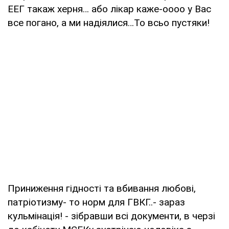
ЕЕГ такаж херня… або лікар каже-оооо у Вас
все погано, а ми надіялися…То всьо пустяки!
Приниження гідності та вбивання любові,
патріотизму- то норм для ГВКГ..- зараз
кульмінація! - зібравши всі документи, в черзі