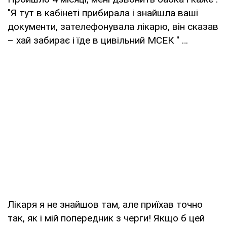
"Я тут в кабінеті прибирала і знайшла ваші
документи, зателефонувала лікарю, він сказав
– хай забирає і їде в цивільний МСЕК " …
Лікаря я не знайшов там, але приїхав точно
так, як і мій попередник з черги! Якщо б цей