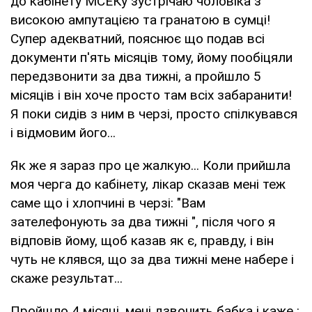
до кабінету МСЕКу зустрічаю чоловіка з
високою ампутацією та гранатою в сумці!
Супер адекватний, пояснює що подав всі
документи п'ять місяців тому, йому пообіцяли
передзвонити за два тижні, а пройшло 5
місяців і він хоче просто там всіх забаранити!
Я поки сидів з ним в черзі, просто спілкувався
і відмовим його…
Як же я зараз про це жалкую... Коли прийшла
моя черга до кабінету, лікар сказав мені теж
саме що і хлопчині в черзі: "Вам
зателефонують за два тижні ", після чого я
відповів йому, щоб казав як є, правду, і він
чуть не клявся, що за два тижні мене набере і
скаже результат...
Пройшло 4 місяці, мені дзвонить бабка і каже :