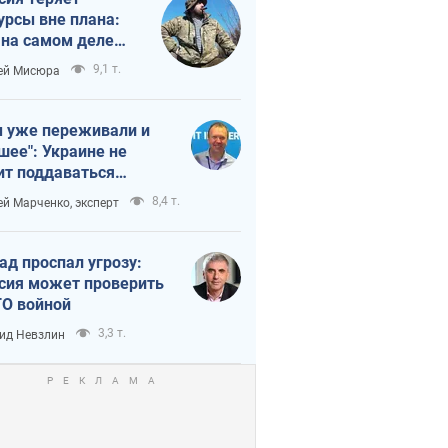
урсы вне плана:
 на самом деле
тует темп войны
9,1 т.
ей Мисюра
 уже переживали и
шее": Украине не
ит поддаваться
аянию из-за
8,4 т.
ей Марченко, эксперт
етного террора
ад проспал угрозу:
сия может проверить
О войной
3,3 т.
ид Невзлин