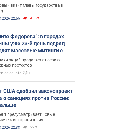
рвый визит главы государства в
ад
91,5 т.
8.2026 22:55
ните Федорова": в городах
ины уже 23-й день подряд
одят массовые митинги с
атами. Фото и видео
ники акций продолжают серию
евных протестов
2,5 т.
26 22:22
т США одобрил законопроект
а о санкциях против России:
дальше
ент предусматривает новые
мические ограничения
5,2 т.
8.2026 22:38