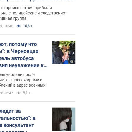
рутке: полиция составила
сто происшествия прибыли
нистративный протокол.
ьные полицейские и следственно-
тивная группа
о
10,6 т.
26 18:40
ют, потому что
ы": в Черновцах
тель автобуса
вил неуважение к
инским военным и
ля уволили после
тился за это.
икта с пассажирами и
лений в адрес военных
о
9,1 т.
26 15:47
следит за
уальностью": в
е консультант