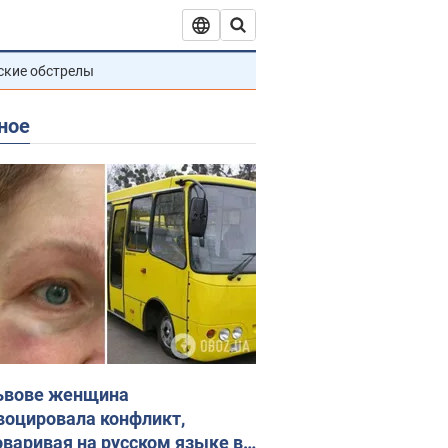
ские обстрелы
ное
ьвове женщина
воцировала конфликт,
оваривая на русском языке в