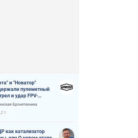
рта" и "Новатор"
ержали пулеметный
трел и удар FPV-
на, сохранив жизнь
инская Бронетехника
церу ВСУ
,2 т.
Р как катализатор
ны, или О новом этапе