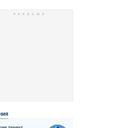
ения
сия теряет