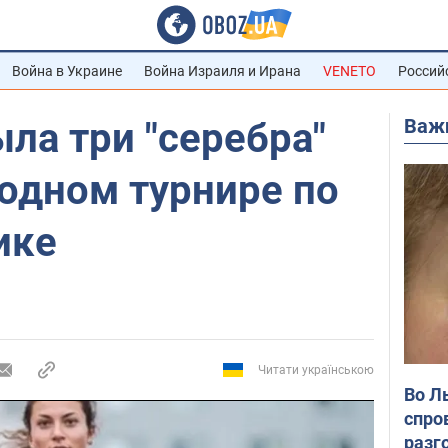
Война в Украине
Война Израиля и Ирана
VENETO
Россий
Важ
ла три "серебра"
одном турнире по
ике
Читати українською
Во Л
спро
разг