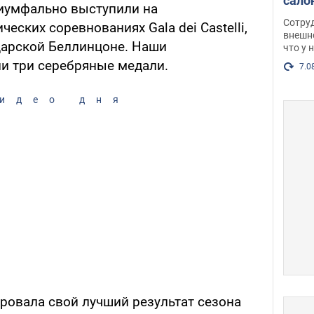
сало
иумфально выступили на
оско
Сотру
еских соревнованиях Gala dei Castelli,
посл
внешн
царской Беллинцоне. Наши
что у 
разг
и три серебряные медали.
Фото
7.0
идео дня
ровала свой лучший результат сезона