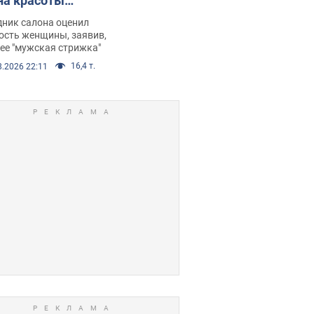
на красоты
рбил женщину
дник салона оценил
е химиотерапии,
ость женщины, заявив,
нее "мужская стрижка"
орелся скандал.
16,4 т.
8.2026 22:11