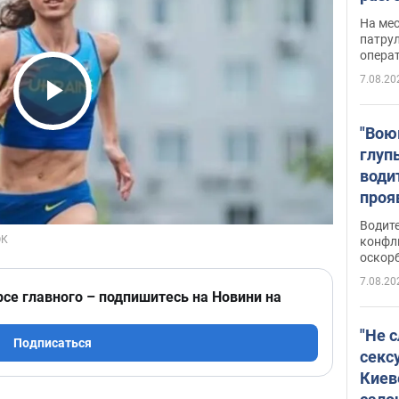
марш
На ме
адми
патрул
опера
Виде
7.08.20
Play Video
"Вою
глуп
води
проя
укра
Водите
попла
конфл
оскорб
Виде
7.08.20
рсе главного – подпишитесь на Новини на
"Не 
Подписаться
секс
Киев