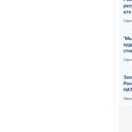
рес
кто
дик
Серг
"Мы
худ
сто
отч
Серг
рак
Зап
Рос
НАТ
Леон