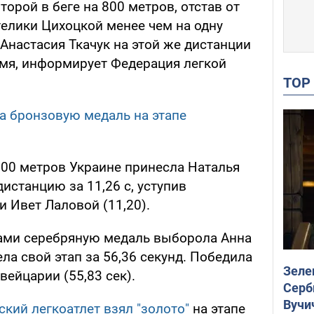
торой в беге на 800 метров, отстав от
елики Цихоцкой менее чем на одну
 Анастасия Ткачук на этой же дистанции
мя, информирует Федерация легкой
TO
а бронзовую медаль на этапе
 100 метров Украине принесла Наталья
истанцию за 11,26 с, уступив
 Ивет Лаловой (11,20).
рами серебряную медаль выборола Анна
ла свой этап за 56,36 секунд. Победила
Зеле
вейцарии (55,83 сек).
Серб
Вучи
ский легкоатлет взял "золото"
на этапе