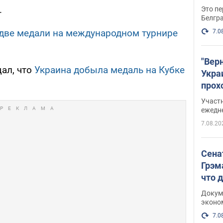
.
Это пе
Белгр
две медали на международном турнире
7.0
"Вер
щал, что
Украина добыла медаль на Кубке
Укра
прох
плак
Участ
ежедн
7.08.20
Сена
Грэм
что 
Докум
эконо
7.0