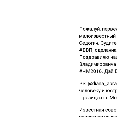
Пожалуй, перве
малоизвестный 
Седогин. Судите
#ВВП, сделанная
Поздравляю наш
Владимировича 
#ЧМ2018. Дай Б
P.S. @diana_abr
человеку иност
Президента. Мо
Известная сове
известная нена