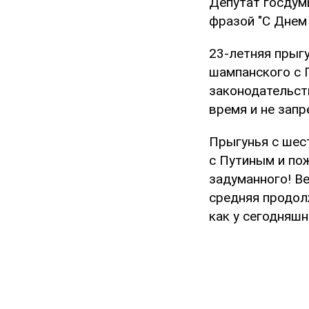
Депутат госдум
фразой "С Днем
23-летняя прыг
шампанского с П
законодательст
время и не запр
Прыгунья с шес
с Путиным и пож
задуманного! Ве
средняя продол
как у сегодняшн