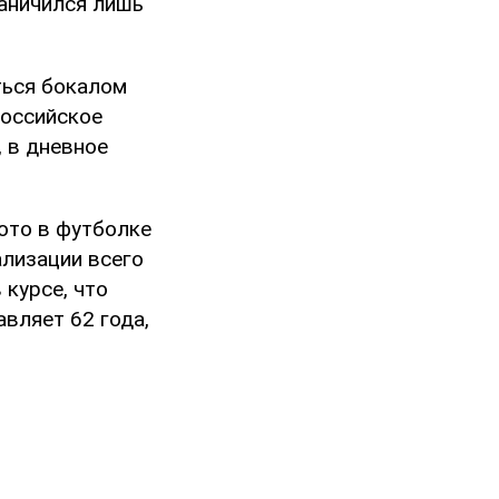
раничился лишь
ться бокалом
российское
 в дневное
то в футболке
ализации всего
 курсе, что
вляет 62 года,