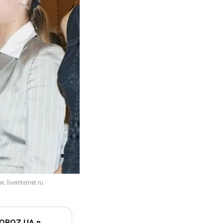
 OBOZ.UA в