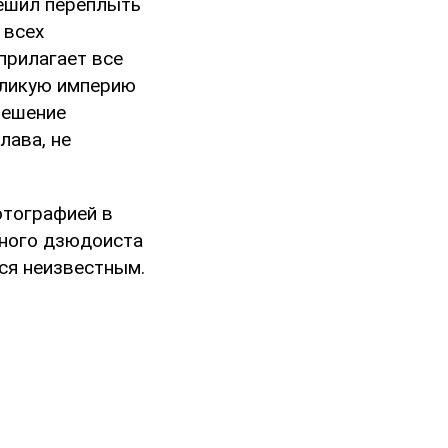
решил переплыть
 всех
 прилагает все
еликую империю
решение
лава, не
отографией в
вного дзюдоиста
ся неизвестным.