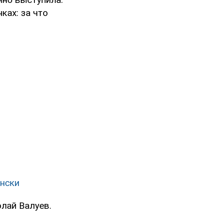
ках: за что
ински
лай Валуев.