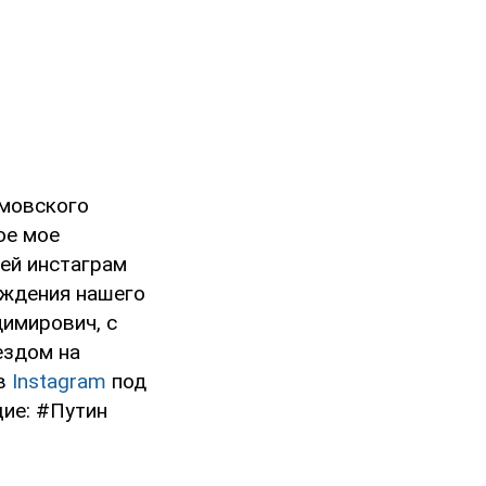
омовского
ое мое
оей инстаграм
рождения нашего
димирович, с
ездом на
 в
Instagram
под
щие: #Путин