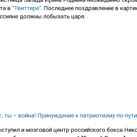
ита в
"Твиттере"
. Последнее поздравление в картин
ссияне должны лобызать царя.
т, ты – война! Принуждение к патриотизму по-пут
ступил и мозговой центр российского бокса Нико