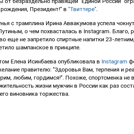
ы от безраздельно правящей "Единой России" ог
 рождения, Президент!" в
"Твиттере"
.
унья с трамплина Ирина Аввакумова успела чокну
утиным, о чем похвасталась в Instagram. Благо, 
во еще не запретило спиртные напитки 23-летним,
етило шампанское в принципе.
том Елена Исинбаева опубликовала в
Instagram
фо
елание правителю: "Здоровья Вам, терпения и ре
рим, любим, гордимся!". Похоже, спортсменка не в
жительность жизни мужчин в России как раз соста
его виновника торжества.