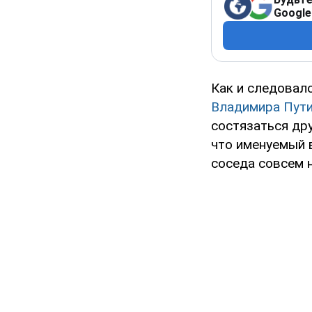
Google
Как и следовало
Владимира Пут
состязаться дру
что именуемый 
соседа совсем 