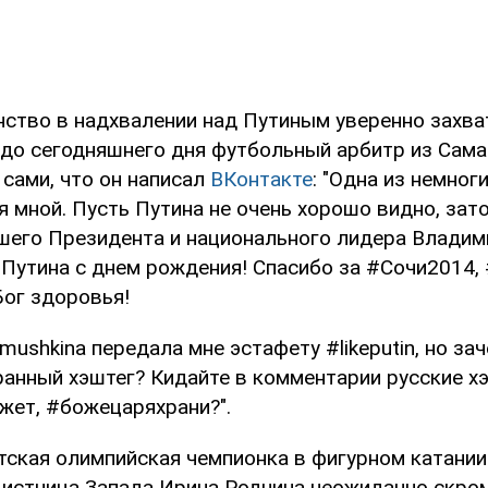
нство в надхвалении над Путиным уверенно захва
до сегодняшнего дня футбольный арбитр из Сам
 сами, что он написал
ВКонтакте
: "Одна из немно
 мной. Пусть Путина не очень хорошо видно, зато
его Президента и национального лидера Владим
Путина с днем рождения! Спасибо за #Сочи2014,
ог здоровья!
amushkina передала мне эстафету #likeputin, но за
ранный хэштег? Кидайте в комментарии русские х
жет, #божецаряхрани?".
тская олимпийская чемпионка в фигурном катании 
вистница Запада Ирина Роднина неожиданно скро