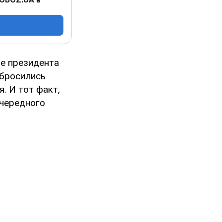
ще президента
 бросились
. И тот факт,
очередного