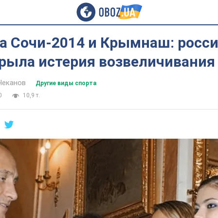
за Сочи-2014 и Крымнаш: росс
крыла истерия возвеличивания
Чеканов
Другие виды спорта
0
10,9 т.