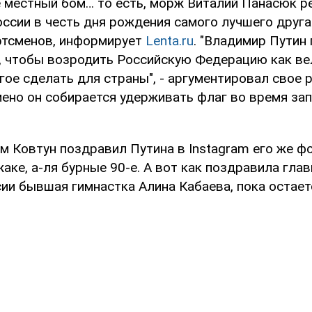
 местный бом… то есть, морж Виталий Панасюк 
ссии в честь дня рождения самого лучшего друга
ртсменов, информирует
Lenta.ru
. "Владимир Путин
о, чтобы возродить Российскую Федерацию как в
гое сделать для страны", - аргументировал свое 
ено он собирается удерживать флаг во время зап
м Ковтун поздравил Путина в Instagram его же ф
аке, а-ля бурные 90-е. А вот как поздравила гла
сии бывшая гимнастка Алина Кабаева, пока остает