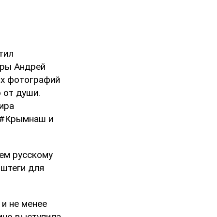
тил
ары Андрей
гих фотографий
 от души.
ира
 #Крымнаш и
чем русскому
эштеги для
и не менее
мно выступила.