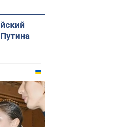
ийский
 Путина