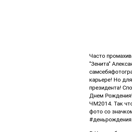
Часто промахив
"Зенита" Алекса
самсебяфотогра
карьере! Но для
президента! Спо
Днем Рождения!!
ЧМ2014. Так что
фото со значко
#деньрождения 