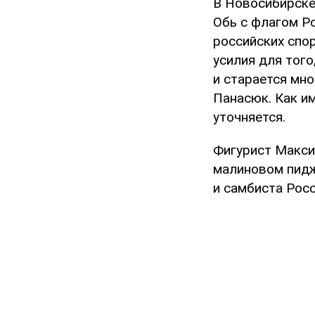
В Новосибирске
Обь с флагом Ро
российских спо
усилия для тог
и старается мно
Панасюк. Как им
уточняется.
Фигурист Макси
малиновом пидж
и самбиста Рос