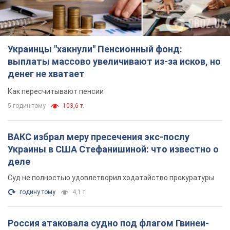
Украинцы "хакнули" Пенсионный фонд:
выплаты массово увеличивают из-за исков, но
денег не хватает
Как пересчитывают пенсии
5 годин тому
103,6 т.
ВАКС избрал меру пресечения экс-послу
Украины в США Стефанишиной: что известно о
деле
Суд не полностью удовлетворил ходатайство прокуратуры
годину тому
4,1 т.
Россия атаковала судно под флагом Гвинеи-