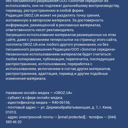
без письменного разрешения ООО «Золотая середина» их
использовать, они не подлежат дальнейшему воспроизводству,
переводу, распространению в любой форме.
Редакция OBOZ.UA может не разделять точку зрения,
изложенную в авторском материале. За достоверность
информации, размещенной в рекламных материалах,
ответственность несет рекламодатель.
Запрещено использование материалов размещенных на этом
сайте, даже с указанием гиперссылки на страницу этого сайта,
логотипа OBOZ.UA или любого другого упоминания, но без
письменного разрешения Редакции/ООО «Золотая середина»
Незаконным использованием материалов будет считаться:
любое копирование, публикация, перепечатка, последующее
распространение, использование, переработка с
использованием, включением в состав других материалов,
распространение, адаптация, перевод и другие подобные
изменения материала.
Название онлайн медиа — «OBOZ.UA»
- субъект в сфере онлайн медиа;
- идентификатор медиа — R40-06156;
- почтовый адрес — ул. Деревообрабатывающая, д. 7, г. Киев,
01013;
- адрес электронной почты —
[email protected]
; - телефон — (044)
585 46 20