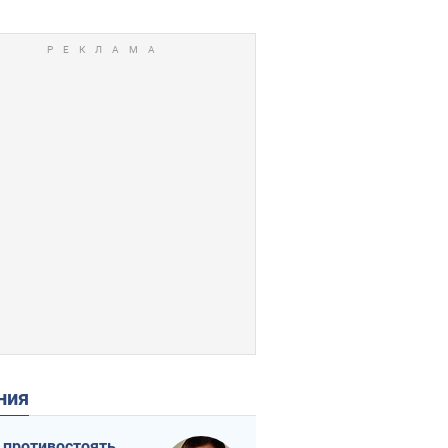
ения
 противостоять