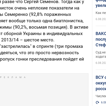
 разве что Сергей Семенов. Тогда как у
увел
нисток очень неплохие показатели на
не х
Как п
ты Семеренко (92,8% пораженных
6.08.20
яет вообще только одна биатлонистка,
имы (90,2%, восьмая позиция). В активе
ат сборной Украины в индивидуальных
ВАКС
посл
а 2013/14 – шестое место.
Стеф
застрелилась" в спринте (три промаха
деле
адеяться, что это просто нервозность
Суд н
ходат
ропуск гонки преследования пойдет ей
6.08.20
ВСУ 
окку
росс
Числе
6.0