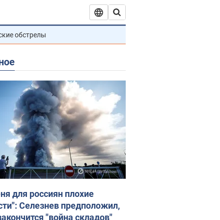
ские обстрелы
ное
еня для россиян плохие
сти": Селезнев предположил,
закончится "война складов"