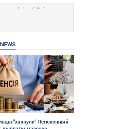
P NEWS
инцы "хакнули" Пенсионный
: выплаты массово