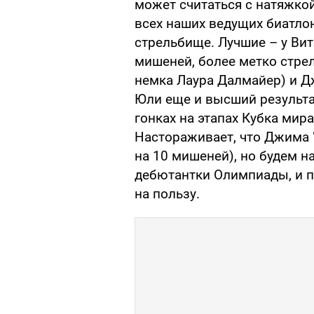
может считаться с натяжкой
всех наших ведущих биатло
стрельбище. Лучшие – у Ви
мишеней, более метко стрел
немка Лаура Далмайер) и Дж
Юли еще и высший результ
гонках на этапах Кубка мир
Настораживает, что Джима "
на 10 мишеней), но будем н
дебютантки Олимпиады, и п
на пользу.