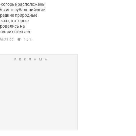
ли тревогу
окогорье расположены
йские и субальпийские
 редкие природные
ексы, которые
ровались на
ении сотен лет
1,5 т.
26 23:00