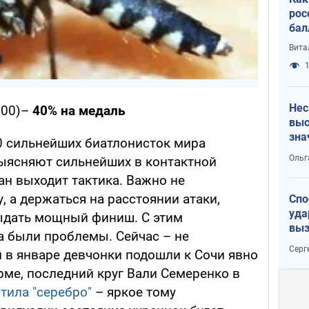
рос
бал
Вита
1
Нес
:00)–
40% на медаль
выс
зна
0 сильнейших биатлонисток мира
Ольг
ыясняют сильнейших в контактной
ан выходит тактика. Важно не
, а держаться на расстоянии атаки,
Спо
уда
ыдать мощный финиш. С этим
выз
а были проблемы. Сейчас – не
кат
Серг
 в январе девчонки подошли к Сочи явно
рме, последний круг Вали Семеренко в
стила "серебро"
– яркое тому