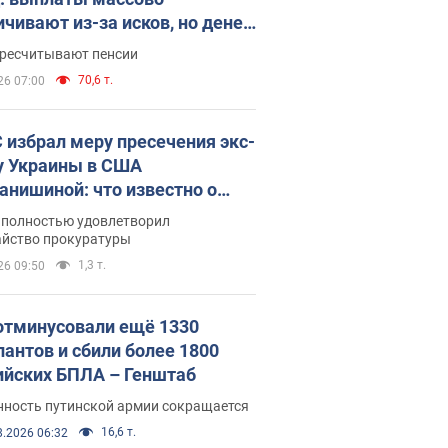
ичивают из-за исков, но денег
ватает
ересчитывают пенсии
70,6 т.
26 07:00
 избрал меру пресечения экс-
у Украины в США
анишиной: что известно о
е полностью удовлетворил
айство прокуратуры
1,3 т.
26 09:50
отминусовали ещё 1330
пантов и сбили более 1800
ийских БПЛА – Генштаб
нность путинской армии сокращается
16,6 т.
8.2026 06:32