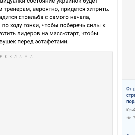
видуалки состояние украинок будет
м тренерам, вероятно, придется хитрить.
адится стрельба с самого начала,
по ходу гонки, чтобы поберечь силы к
устить лидеров на масс-старт, чтобы
евушек перед эстафетами.
От 
стр
пор
заг
Юрий