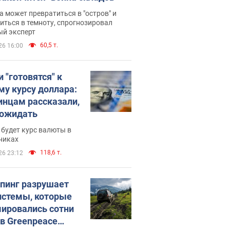
 может превратиться в "остров" и
иться в темноту, спрогнозировал
ый эксперт
60,5 т.
26 16:00
 "готовятся" к
му курсу доллара:
инцам рассказали,
 ожидать
будет курс валюты в
никах
118,6 т.
26 23:12
пинг разрушает
истемы, которые
ировались сотни
 в Greenpeace