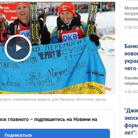
Москва
погруз
военн
5.08.20
Банки
ново
Play Video
укра
чего
Каким 
обмен
5.08.20
"Джи
экос
рсе главного – подпишитесь на Новини на
форм
лет":
Подписаться