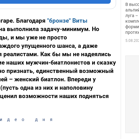
заби
В выс
альпи
луга –
гаре. Благодаря
"бронзе" Виты
компл
форми
на выполнила задачу-минимум. Но
протяж
ды, и мы уже не просто
5.08.20
аждого упущенного шанса, а даже
я реалистами. Как бы мы не надеялись
ие наших мужчин-биатлонистов и сказку
но признать, единственный возможный
ей – женский биатлон. Впереди у
(пусть одна из них и наполовину
 оценил возможности наших подняться
идео дня