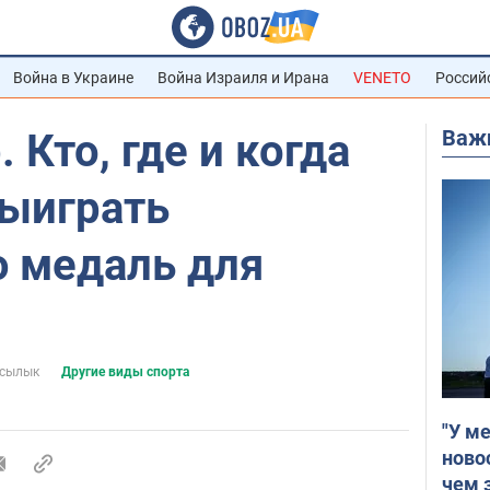
Война в Украине
Война Израиля и Ирана
VENETO
Россий
Важ
 Кто, где и когда
ыиграть
 медаль для
асылык
Другие виды спорта
"У м
ново
чем 