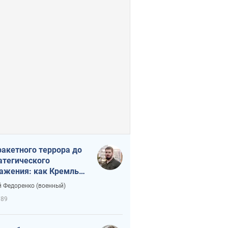
ракетного террора до
атегического
ажения: как Кремль
нал себя в ловушку
 Федоренко (военный)
789