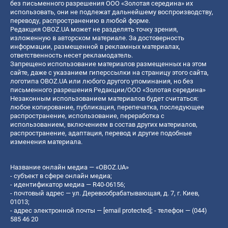
без письменного разрешения ООО «Золотая середина» их
использовать, они не подлежат дальнейшему воспроизводству,
переводу, распространению в любой форме.
Редакция OBOZ.UA может не разделять точку зрения,
изложенную в авторском материале. За достоверность
информации, размещенной в рекламных материалах,
ответственность несет рекламодатель.
Запрещено использование материалов размещенных на этом
сайте, даже с указанием гиперссылки на страницу этого сайта,
логотипа OBOZ.UA или любого другого упоминания, но без
письменного разрешения Редакции/ООО «Золотая середина»
Незаконным использованием материалов будет считаться:
любое копирование, публикация, перепечатка, последующее
распространение, использование, переработка с
использованием, включением в состав других материалов,
распространение, адаптация, перевод и другие подобные
изменения материала.
Название онлайн медиа — «OBOZ.UA»
- субъект в сфере онлайн медиа;
- идентификатор медиа — R40-06156;
- почтовый адрес — ул. Деревообрабатывающая, д. 7, г. Киев,
01013;
- адрес электронной почты —
[email protected]
; - телефон — (044)
585 46 20