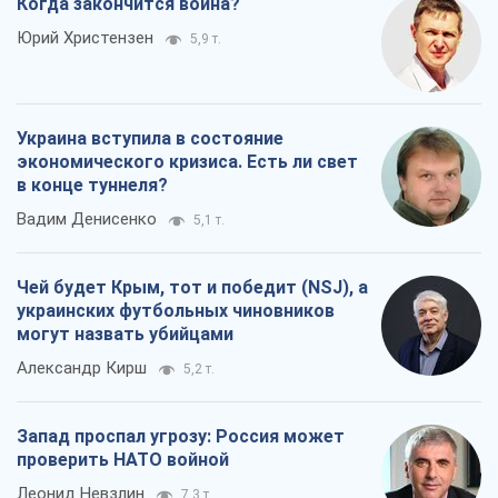
Когда закончится война?
Юрий Христензен
5,9 т.
Украина вступила в состояние
экономического кризиса. Есть ли свет
в конце туннеля?
Вадим Денисенко
5,1 т.
Чей будет Крым, тот и победит (NSJ), а
украинских футбольных чиновников
могут назвать убийцами
Александр Кирш
5,2 т.
Запад проспал угрозу: Россия может
проверить НАТО войной
Леонид Невзлин
7,3 т.