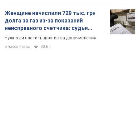
Женщине начислили 729 тыс. грн
долга за газ из-за показаний
неисправного счетчика: судья
вынес неожиданное решение
Нужно ли платить долг из-за доначисления
5 часов назад
30,6 т.