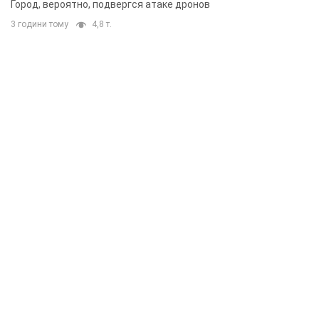
Город, вероятно, подвергся атаке дронов
3 години тому
4,8 т.