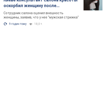
оскорбил женщину после
химиотерапии, разгорелся скандал.
Сотрудник салона оценил внешность
Фото
женщины, заявив, что у нее "мужская стрижка"
9 годин тому
18,0 т.