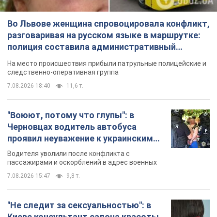
Во Львове женщина спровоцировала конфликт,
разговаривая на русском языке в маршрутке:
полиция составила административный
протокол. Видео
На место происшествия прибыли патрульные полицейские и
следственно-оперативная группа
7.08.2026 18:40
11,6 т.
"Воюют, потому что глупы": в
Черновцах водитель автобуса
проявил неуважение к украинским
военным и поплатился за это.
Водителя уволили после конфликта с
Видео
пассажирами и оскорблений в адрес военных
7.08.2026 15:47
9,8 т.
"Не следит за сексуальностью": в
Киеве консультант салона красоты