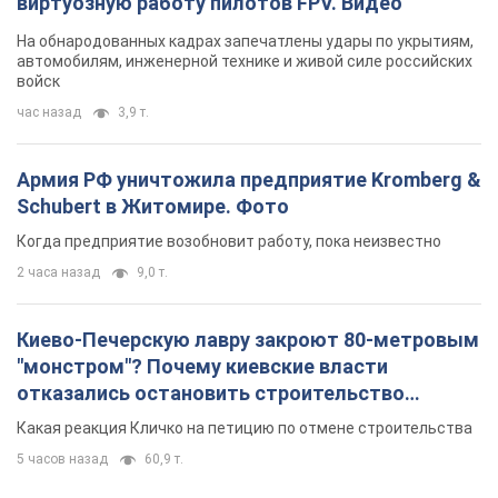
виртуозную работу пилотов FPV. Видео
На обнародованных кадрах запечатлены удары по укрытиям,
автомобилям, инженерной технике и живой силе российских
войск
час назад
3,9 т.
Армия РФ уничтожила предприятие Kromberg &
Schubert в Житомире. Фото
Когда предприятие возобновит работу, пока неизвестно
2 часа назад
9,0 т.
Киево-Печерскую лавру закроют 80-метровым
"монстром"? Почему киевские власти
отказались остановить строительство
небоскреба "московского верующего"
Какая реакция Кличко на петицию по отмене строительства
5 часов назад
60,9 т.