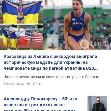
Красавица из Львова с рекордом выиграла
историческую медаль для Украины на
чемпионате мира по легкой атлетике U20.
Видео
Наша соотечественница блестяще выступила в Орегоне
8 часов назад
37,4 т.
Александру Пономареву – 53: что
известно о трех детях секс-
символа 90-х и как они выглядят