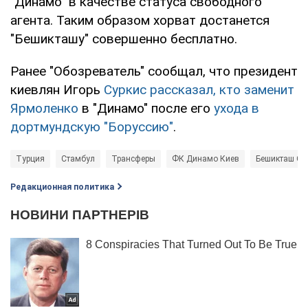
"Динамо" в качестве статуса свободного
агента. Таким образом хорват достанется
"Бешикташу" совершенно бесплатно.
Ранее "Обозреватель" сообщал, что президент
киевлян Игорь
Суркис рассказал, кто заменит
Ярмоленко
в "Динамо" после его
ухода в
дортмундскую "Боруссию"
.
Турция
Стамбул
Трансферы
ФК Динамо Киев
Бешикташ Ст
Редакционная политика