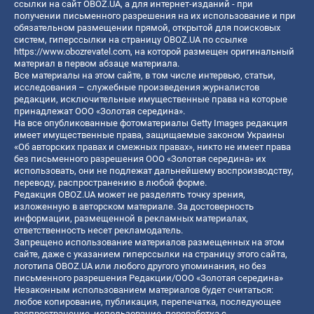
ссылки на сайт OBOZ.UA, а для интернет-изданий - при
получении письменного разрешения на их использование и при
обязательном размещении прямой, открытой для поисковых
систем, гиперссылки на страницу OBOZ.UA по ссылке
https://www.obozrevatel.com
, на которой размещен оригинальный
материал в первом абзаце материала.
Все материалы на этом сайте, в том числе интервью, статьи,
исследования – служебные произведения журналистов
редакции, исключительные имущественные права на которые
принадлежат ООО «Золотая середина».
На все опубликованные фотоматериалы Getty Images редакция
имеет имущественные права, защищаемые законом Украины
«Об авторских правах и смежных правах», никто не имеет права
без письменного разрешения ООО «Золотая середина» их
использовать, они не подлежат дальнейшему воспроизводству,
переводу, распространению в любой форме.
Редакция OBOZ.UA может не разделять точку зрения,
изложенную в авторском материале. За достоверность
информации, размещенной в рекламных материалах,
ответственность несет рекламодатель.
Запрещено использование материалов размещенных на этом
сайте, даже с указанием гиперссылки на страницу этого сайта,
логотипа OBOZ.UA или любого другого упоминания, но без
письменного разрешения Редакции/ООО «Золотая середина»
Незаконным использованием материалов будет считаться:
любое копирование, публикация, перепечатка, последующее
распространение, использование, переработка с