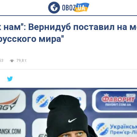
к нам'': Вернидуб поставил на 
русского мира''
53
79,8 т.