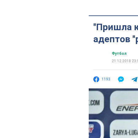
''Пришла 
адептов ''
Футбол
21.12.2018 23:
1193