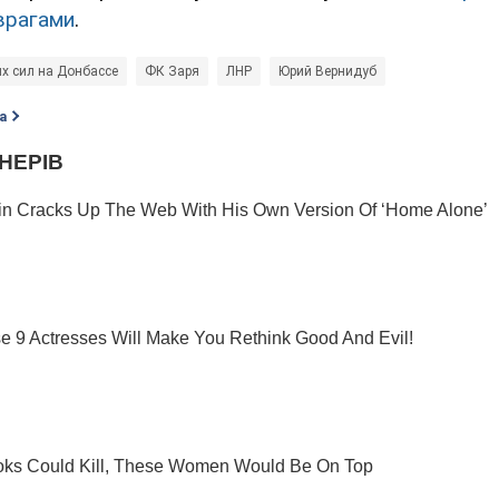
врагами
.
х сил на Донбассе
ФК Заря
ЛНР
Юрий Вернидуб
а