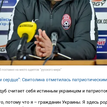
ем сердце'': Свитолина отметилась патриотическ
дуб считает себя истинным украинцем и патриото
го, потому что я – гражданин Украины. Я здесь ро