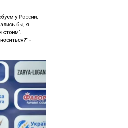
ебуем у России,
ались бы, я
 стоим".
носиться?" -