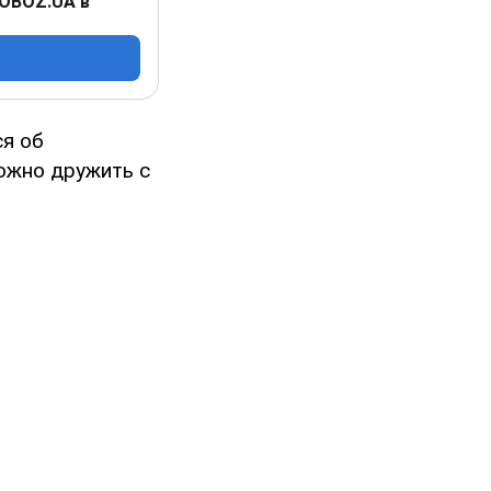
 OBOZ.UA в
ся об
можно дружить с