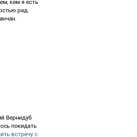
ем, кем я есть
остью рад.
анчан.
ий Вернидуб
лось покидать
ить встречу с