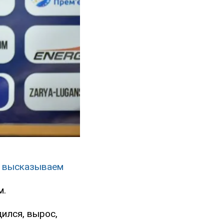
им высказываем
м.
дился, вырос,