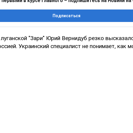
 первыми в курсе главного – подпишитесь на Новини на
Подписаться
 луганской "Зари" Юрий Вернидуб резко высказал
ссией. Украинский специалист не понимает, как 