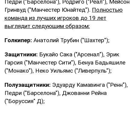
Педри ("Барселона"), Родриго ("Реал"), Мейсон
Гринвуд ("Манчестер Юнайтед").
Полностью
команда из лучших игроков до 19 лет
выглядит следующим образом:
Голкипер:
Анатолий Трубин ("Шахтер");
Защитники:
Букайо Сака ("Арсенал"), Эрик
Гарсия ("Манчестер Сити"), Бенуа Бадьяшиле
("Монако"), Неко Уильямс ("Ливерпуль");
Полузащитники:
Эдуарду Камавинга ("Ренн"),
Педри ("Барселона"), Джованни Рейна
("Боруссия" Д);