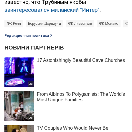
известно, что Трубиным якобы
заинтересовался миланский "Интер"
.
ФК Ренн
Боруссия Дортмунд
ФК Ливерпуль
ФК Монако
ФК 
Редакционная политика