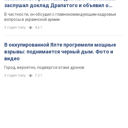
заслушал доклад Драпатого и объявил о
новых мерах
В частности, он обсудил с главнокомандующим кадровые
вопросы в украинской армии
5 годин тому
4,6 т.
В оккупированной Ялте прогремели мощные
взрывы: поднимается черный дым. Фото и
видео
Город, вероятно, подвергся атаке дронов
6 годин тому
7,3 т.