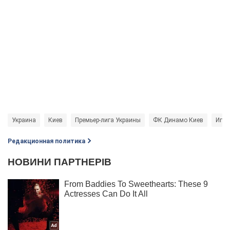
Украина
Киев
Премьер-лига Украины
ФК Динамо Киев
Игор
Редакционная политика