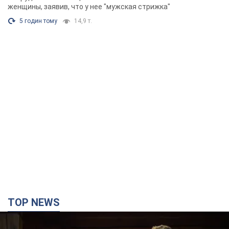
Фото
женщины, заявив, что у нее "мужская стрижка"
5 годин тому
14,9 т.
TOP NEWS