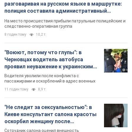
разговаривая на русском языке в маршрутке:
полиция составила административный
протокол. Видео
На место происшествия прибыли патрульные полицейские и
следственно-оперативная группа
8 годин тому
10,2 т.
"Воюют, потому что глупы": в
Черновцах водитель автобуса
проявил неуважение к украинским
военным и поплатился за это.
Водителя уволили после конфликта с
Видео
пассажирами и оскорблений в адрес военных
11 годин тому
8,9 т.
"Не следит за сексуальностью": в
Киеве консультант салона красоты
оскорбил женщину после
химиотерапии, разгорелся скандал.
Сотрудник салона оценил внешность