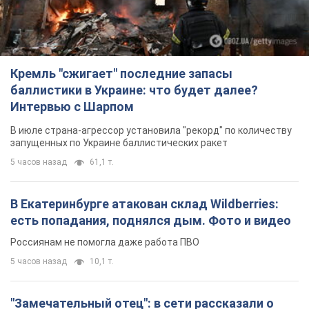
запущенных по Украине баллистических ракет
5 часов назад
61,1 т.
В Екатеринбурге атакован склад Wildberries:
есть попадания, поднялся дым. Фото и видео
Россиянам не помогла даже работа ПВО
5 часов назад
10,1 т.
"Замечательный отец": в сети рассказали о
мужчине, которого Россия убила ударом по
Броварам. Фото
Мужчину вспоминают как профессионала своего дела
3 часа назад
2,5 т.