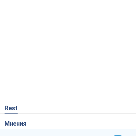
Rest
Мнения
"Мы уже переживали и худшее":
Украине не стоит поддаваться
отчаянию из-за ракетного террора
Сергей Марченко, эксперт
2,4 т.
Кремль переносит войну в тыл Европы:
под угрозой критическая логистика
Виктор Ягун
12,9 т.