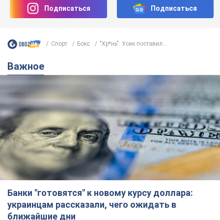
Банки "готовятся" к новому курсу доллара:
украинцам рассказали, чего ожидать в
ближайшие дни
Каким будет курс валюты в обменниках
6.08.2026 22:58
151,0 т.
Украинцам обещают по 850 грн от
мобильных операторов: что не так с
этими сообщениями
Как не попасть в ловушку мошенников