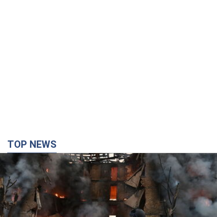
TOP NEWS
Кремль "сжигает" последние запасы
баллистики в Украине: что будет далее?
Интервью с Шарпом
В июле страна-агрессор установила "рекорд" по количеству