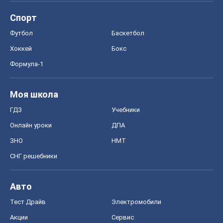
ГДЗ
Учебники
Онлайн уроки
ДПА
ЗНО
НМТ
СНГ решебники
Авто
Тест Драйв
Электромобили
Акции
Сервис
Food Oboz
Рецепты
Напитки
Диеты
Экономика