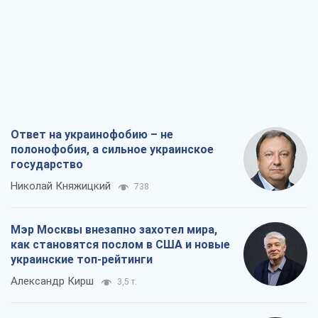
полонофобия, а сильное украинское
государство
Николай Княжицкий
738
Мэр Москвы внезапно захотел мира,
как становятся послом в США и новые
украинские топ-рейтинги
Александр Кирш
3,5 т.
О запланированной вырубке более 600
деревьев и теплотрассе: что
происходит на Теремках в Киеве
Владислав Самойленко
2,1 т.
Как атаки Сил обороны Украины
сократили экспорт российских
нефтепродуктов