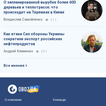
Андрей Клименко
3,9 т.
Все мнения
О компании
Команда
Правовая информация
Политика
конфиденциальности
Реклама на сайте
Документы
Редакционная политика
Журналисты OBOZ.UA на месте
событий
OBOZ.UA
Политика