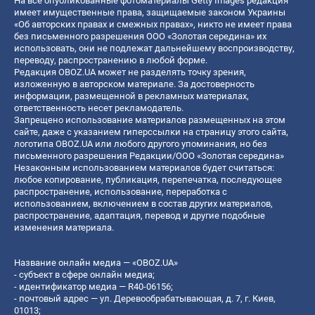
На все опубликованные фотоматериалы Getty Images редакция
имеет имущественные права, защищаемые законом Украины
«Об авторских правах и смежных правах», никто не имеет права
без письменного разрешения ООО «Золотая середина» их
использовать, они не подлежат дальнейшему воспроизводству,
переводу, распространению в любой форме.
Редакция OBOZ.UA может не разделять точку зрения,
изложенную в авторском материале. За достоверность
информации, размещенной в рекламных материалах,
ответственность несет рекламодатель.
Запрещено использование материалов размещенных на этом
сайте, даже с указанием гиперссылки на страницу этого сайта,
логотипа OBOZ.UA или любого другого упоминания, но без
письменного разрешения Редакции/ООО «Золотая середина»
Незаконным использованием материалов будет считаться:
любое копирование, публикация, перепечатка, последующее
распространение, использование, переработка с
использованием, включением в состав других материалов,
распространение, адаптация, перевод и другие подобные
изменения материала.
Название онлайн медиа — «OBOZ.UA»
- субъект в сфере онлайн медиа;
- идентификатор медиа — R40-06156;
- почтовый адрес — ул. Деревообрабатывающая, д. 7, г. Киев,
01013;