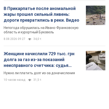
В Прикарпатье после аномальной
жары прошел сильный ливень:
дороги превратились в реки. Видео
Непогода обрушилась на Ивано-Франковскую
область и курортный Буковель
8.08.2026 09:27
34,0 т.
Женщине начислили 729 тыс. грн
долга за газ из-за показаний
неисправного счетчика: судья
вынес неожиданное решение
Нужно ли платить долг из-за доначисления
10 часов назад
31,5 т.