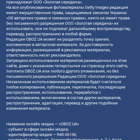
принадлежат ООО «Золотая середина».
На все опубликованные фотоматериалы Getty Images редакция
имеет имущественные права, защищаемые законом Украины
«Об авторских правах и смежных правах», никто не имеет права
без письменного разрешения ООО «Золотая середина» их
использовать, они не подлежат дальнейшему воспроизводству,
переводу, распространению в любой форме.
Редакция OBOZ.UA может не разделять точку зрения,
изложенную в авторском материале. За достоверность
информации, размещенной в рекламных материалах,
ответственность несет рекламодатель.
Запрещено использование материалов размещенных на этом
сайте, даже с указанием гиперссылки на страницу этого сайта,
логотипа OBOZ.UA или любого другого упоминания, но без
письменного разрешения Редакции/ООО «Золотая середина»
Незаконным использованием материалов будет считаться:
любое копирование, публикация, перепечатка, последующее
распространение, использование, переработка с
использованием, включением в состав других материалов,
распространение, адаптация, перевод и другие подобные
изменения материала.
Название онлайн медиа — «OBOZ.UA»
- субъект в сфере онлайн медиа;
- идентификатор медиа — R40-06156;
- почтовый адрес — ул. Деревообрабатывающая, д. 7, г. Киев,