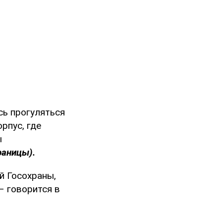
сь прогуляться
рпус, где
ы
раницы).
й Госохраны,
– говорится в