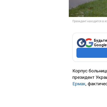
Будьте
Google
Корпус больницы
президент Укр
Ермак
, фактиче