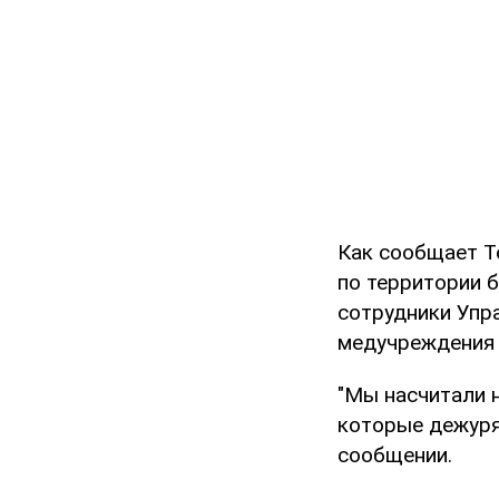
Как сообщает T
по территории б
сотрудники Упр
медучреждени
"Мы насчитали 
которые дежурят
сообщении.