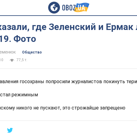
казали, где Зеленский и Ермак
19. Фото
Семенюк
Общество
10
77,5 т.
авления госохраны попросили журналистов покинуть те
т стал режимным
енскому никого не пускают, это строжайше запрещено