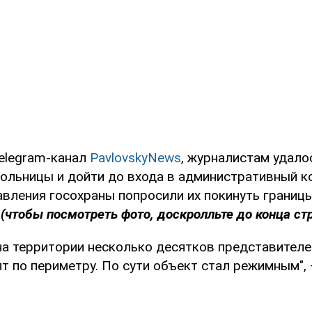
elegram-канал
PavlovskyNews
, журналистам удало
ольницы и дойти до входа в административный ко
авления госохраны попросили их покинуть границ
я
(чтобы посмотреть фото, доскролльте до конца ст
на территории несколько десятков представителе
 по периметру. По сути объект стал режимным", 