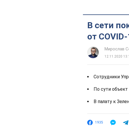
В сети по
от COVID-
Мирослав 
12.11.2020 13:
Сотрудники Упр
По сути объек
В палату к Зел
1935