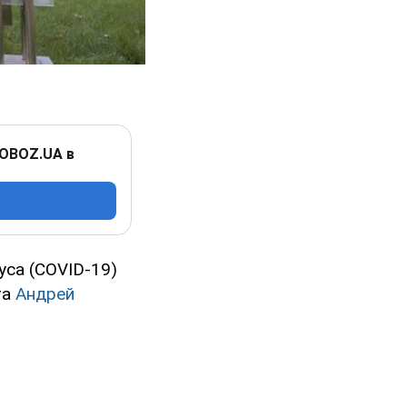
 OBOZ.UA в
уса (COVID-19)
та
Андрей