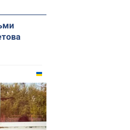
ьми
етова