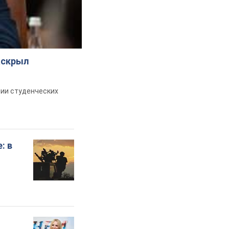
аскрыл
ии студенческих
: в