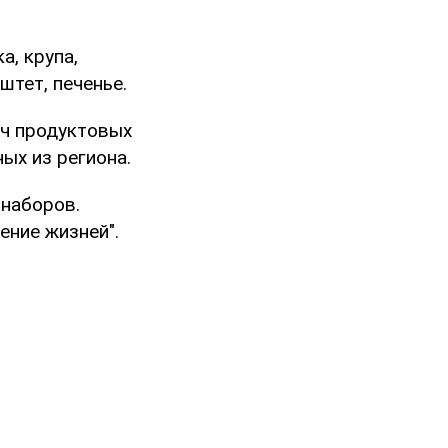
а, крупа,
штет, печенье.
яч продуктовых
ых из региона.
 наборов.
ение жизней".