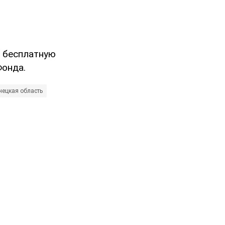
а бесплатную
онда.
нецкая область