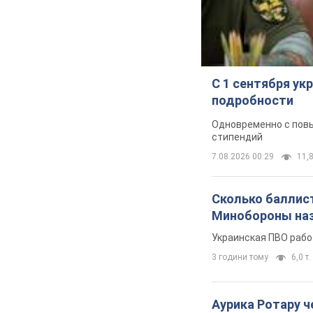
С 1 сентября у
подробности
Одновременно с повы
стипендий
7.08.2026 00:29
11,8
Сколько баллист
Минобороны наз
Украинская ПВО рабо
3 години тому
6,0 т.
Аурика Ротару ч