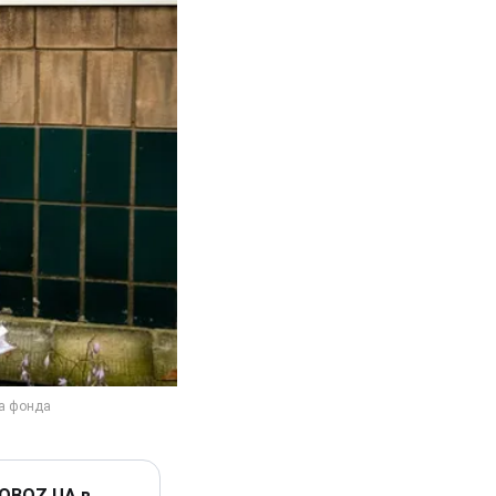
 OBOZ.UA в