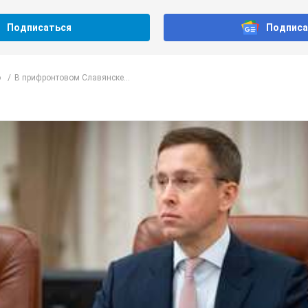
Подписаться
Подписа
о
В прифронтовом Славянске...