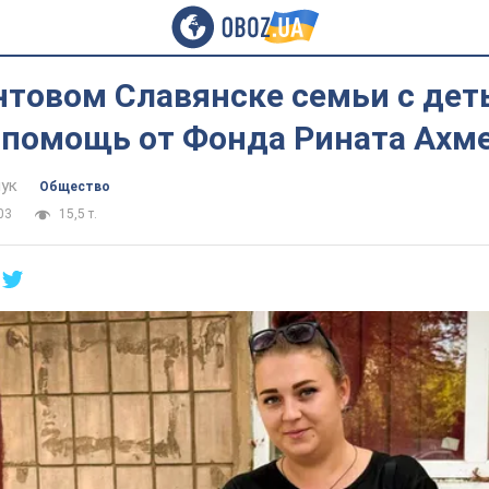
нтовом Славянске семьи с дет
 помощь от Фонда Рината Ахм
ук
Общество
03
15,5 т.