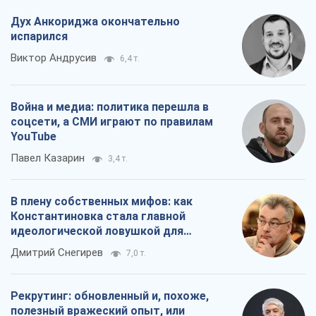
Дух Анкориджа окончательно
испарился
Виктор Андрусив
6,4 т.
Война и медиа: политика перешла в
соцсети, а СМИ играют по правилам
YouTube
Павел Казарин
3,4 т.
В плену собственных мифов: как
Константиновка стала главной
идеологической ловушкой для
российских оккупантов
Дмитрий Снегирев
7,0 т.
Рекрутинг: обновленный и, похоже,
полезный вражеский опыт, или