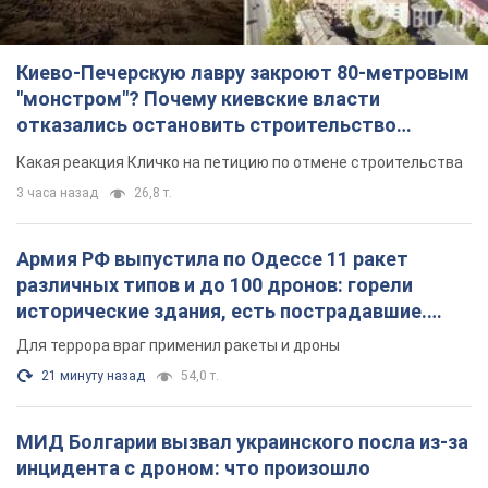
Киево-Печерскую лавру закроют 80-метровым
"монстром"? Почему киевские власти
отказались остановить строительство
небоскреба "московского верующего"
Какая реакция Кличко на петицию по отмене строительства
3 часа назад
26,8 т.
Армия РФ выпустила по Одессе 11 ракет
различных типов и до 100 дронов: горели
исторические здания, есть пострадавшие.
Фото и видео
Для террора враг применил ракеты и дроны
21 минуту назад
54,0 т.
МИД Болгарии вызвал украинского посла из-за
инцидента с дроном: что произошло