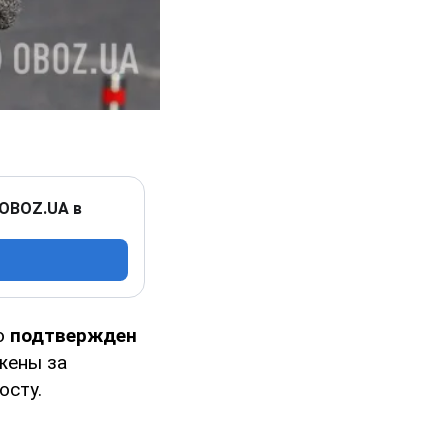
 OBOZ.UA в
но
подтвержден
жены за
осту.