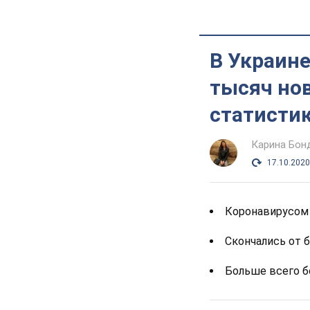
В Украин
тысяч но
статистик
Карина Бон
17.10.2020
Коронавирусом 
Скончались от 
Больше всего б