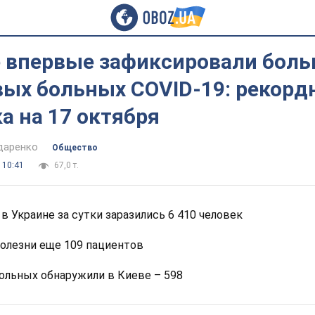
е впервые зафиксировали боль
вых больных COVID-19: рекорд
а на 17 октября
даренко
Общество
 10:41
67,0 т.
в Украине за сутки заразились 6 410 человек
болезни еще 109 пациентов
ольных обнаружили в Киеве – 598