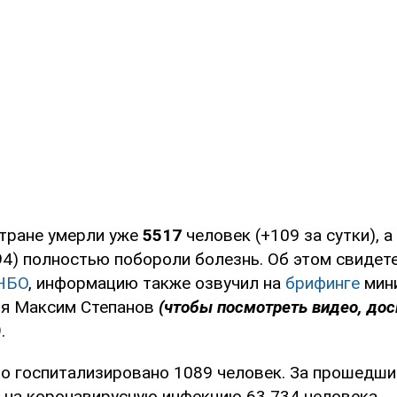
стране умерли уже
5517
человек (+109 за сутки), а
94) полностью побороли болезнь. Об этом свиде
СНБО
, информацию также озвучил на
брифинге
мин
ия Максим Степанов
(чтобы посмотреть видео, дос
)
.
о госпитализировано 1089 человек. За прошедши
 на коронавирусную инфекцию 63 734 человека.