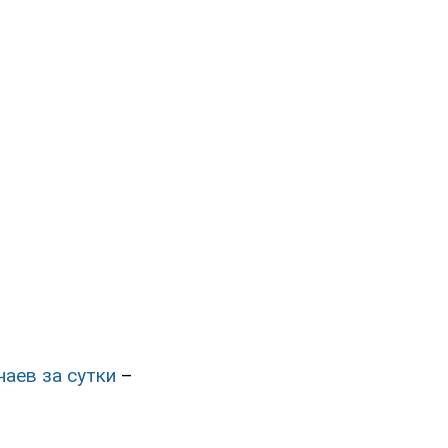
аев за сутки
–