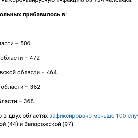
ольных прибавилось в:
асти – 506
области – 472
вской области – 464
 области – 382
ласти – 368
о в двух областях
зафиксировано меньше 100 случ
й (44) и Запорожской (97).