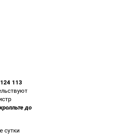
124 113
тельствуют
истр
кролльте до
е сутки