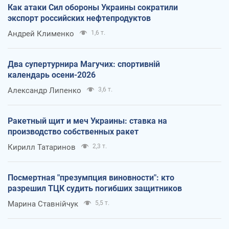
Как атаки Сил обороны Украины сократили
экспорт российских нефтепродуктов
Андрей Клименко
1,6 т.
Два супертурнира Магучих: спортивній
календарь осени-2026
Александр Липенко
3,6 т.
Ракетный щит и меч Украины: ставка на
производство собственных ракет
Кирилл Татаринов
2,3 т.
Посмертная "презумпция виновности": кто
разрешил ТЦК судить погибших защитников
Марина Ставнійчук
5,5 т.