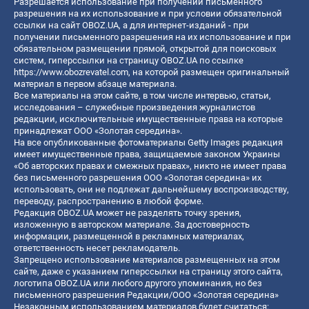
Разрешается использование при получении письменного
разрешения на их использование и при условии обязательной
ссылки на сайт OBOZ.UA, а для интернет-изданий - при
получении письменного разрешения на их использование и при
обязательном размещении прямой, открытой для поисковых
систем, гиперссылки на страницу OBOZ.UA по ссылке
https://www.obozrevatel.com
, на которой размещен оригинальный
материал в первом абзаце материала.
Все материалы на этом сайте, в том числе интервью, статьи,
исследования – служебные произведения журналистов
редакции, исключительные имущественные права на которые
принадлежат ООО «Золотая середина».
На все опубликованные фотоматериалы Getty Images редакция
имеет имущественные права, защищаемые законом Украины
«Об авторских правах и смежных правах», никто не имеет права
без письменного разрешения ООО «Золотая середина» их
использовать, они не подлежат дальнейшему воспроизводству,
переводу, распространению в любой форме.
Редакция OBOZ.UA может не разделять точку зрения,
изложенную в авторском материале. За достоверность
информации, размещенной в рекламных материалах,
ответственность несет рекламодатель.
Запрещено использование материалов размещенных на этом
сайте, даже с указанием гиперссылки на страницу этого сайта,
логотипа OBOZ.UA или любого другого упоминания, но без
письменного разрешения Редакции/ООО «Золотая середина»
Незаконным использованием материалов будет считаться: