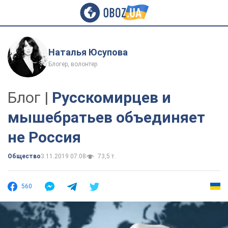
Наталья Юсупова
Блогер, волонтер
Блог |
Русскомирцев и
мышебратьев объединяет
не Россия
Общество
3.11.2019 07:08
73,5 т.
560