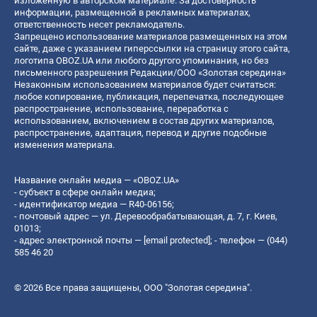
изложенную в авторском материале. За достоверность
информации, размещенной в рекламных материалах,
ответственность несет рекламодатель.
Запрещено использование материалов размещенных на этом
сайте, даже с указанием гиперссылки на страницу этого сайта,
логотипа OBOZ.UA или любого другого упоминания, но без
письменного разрешения Редакции/ООО «Золотая середина»
Незаконным использованием материалов будет считаться:
любое копирование, публикация, перепечатка, последующее
распространение, использование, переработка с
использованием, включением в состав других материалов,
распространение, адаптация, перевод и другие подобные
изменения материала.
Название онлайн медиа — «OBOZ.UA»
- субъект в сфере онлайн медиа;
- идентификатор медиа — R40-06156;
- почтовый адрес — ул. Деревообрабатывающая, д. 7, г. Киев,
01013;
- адрес электронной почты —
[email protected]
; - телефон — (044)
585 46 20
© 2026 Все права защищены, ООО "Золотая середина".