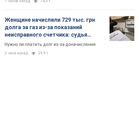
7 часов назад
14,0 т.
Женщине начислили 729 тыс. грн
долга за газ из-за показаний
неисправного счетчика: судья
вынес неожиданное решение
Нужно ли платить долг из-за доначисления
2 часа назад
29,9 т.