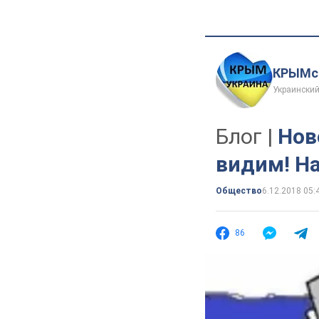
КРЫМск
Украинский
Блог |
Нов
видим! Н
Общество
6.12.2018 05:
86