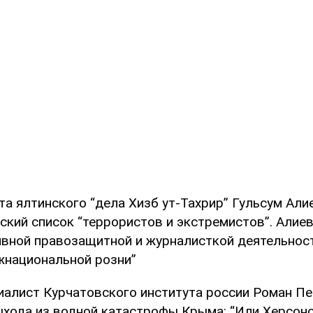
та ялтинского “дела Хизб ут-Тахрир” Гульсум Али
ский список “террористов и экстремистов”. Алиев
ивной правозащитной и журналисткой деятельнос
жнациональной розни”
циалист Курчатовского института россии Роман Пе
ыхода из водной катастрофы Крыма: “Или Херсон