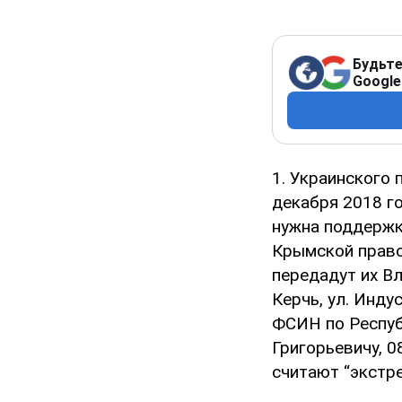
Будьте
Google
1. Украинского
декабря 2018 г
нужна поддержк
Крымской право
передадут их Вл
Керчь, ул. Инду
ФСИН по Респуб
Григорьевичу, 0
считают “экстр