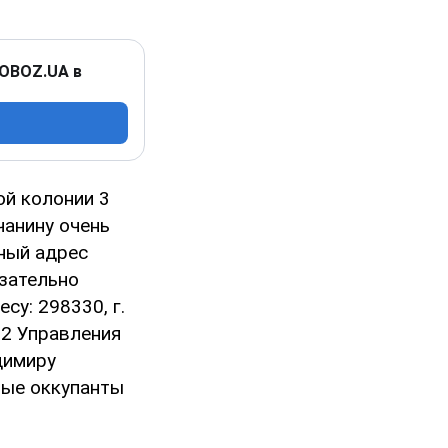
 OBOZ.UA в
ой колонии 3
чанину очень
ный адрес
зательно
су: 298330, г.
 2 Управления
димиру
орые оккупанты