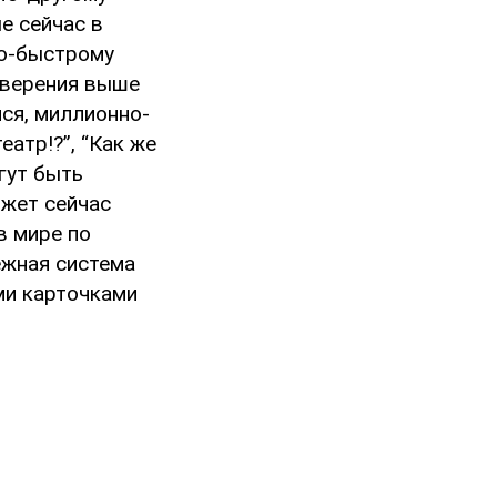
е сейчас в
по-быстрому
 уверения выше
лся, миллионно-
атр!?”, “Как же
огут быть
ожет сейчас
в мире по
ежная система
ими карточками