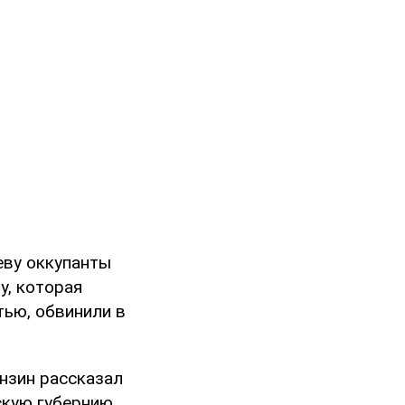
еву оккупанты
у, которая
тью, обвинили в
нзин рассказал
скую губернию