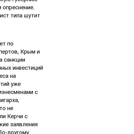
и опреснение.
цист типа шутит
ет по
пертов, Крым и
а санкции
нных инвестиций
еса на
тий уже
изнесменами с
игарха,
то не
ли Керчи с
мкие заявления
“По-другому