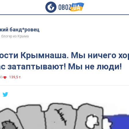
ий банд*ровец
 блогер из Крыма
ости Крымнаша. Мы ничего хо
ас затаптывают! Мы не люди!
40
139,5 т.