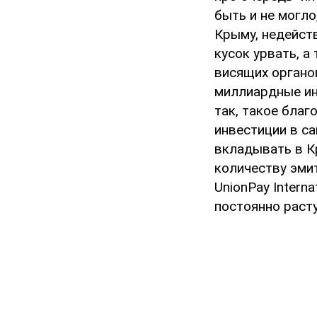
быть и не могло
Крыму, недейст
кусок урвать, а
висящих органов
миллиардные ин
так, такое благ
инвестиции в с
вкладывать в К
количеству эми
UnionPay Intern
постоянно расту