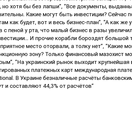
, но хотя бы без лапши”, “Все документы, выданны
вительны. Какие могут быть инвестиции? Сейчас 
 там как будет, вот и весь бизнес-план”, “А как же
 с пеной у рта, что малый бизнес в разы увеличи
вестиции… И прочие корабли бороздят большой те
оприятное место оторвали, а толку нет”, “Какие м
анкционную зону? Только финансовый мазохист м
рым”, “На украинский рынок выходит крупнейшая 
тированных платежных карт международная плат
ational. В Украине безналичные расчёты банковск
т и составляют 44,3% от расчётов”