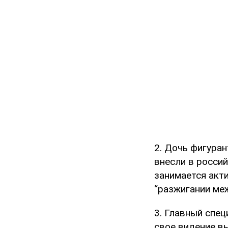
2. Дочь фигуран
внесли в россий
занимается акт
“разжигании ме
3. Главный спе
свое видение в