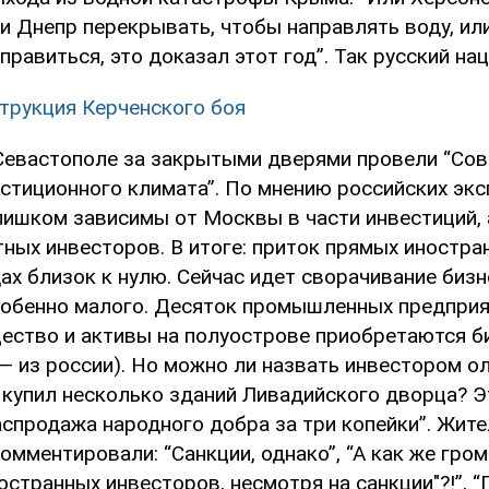
и Днепр перекрывать, чтобы направлять воду, ил
правиться, это доказал этот год”. Так русский на
трукция Керченского боя
 Севастополе за закрытыми дверями провели “Сов
стиционного климата”. По мнению российских экс
лишком зависимы от Москвы в части инвестиций, 
тных инвесторов. В итоге: приток прямых иностра
ах близок к нулю. Сейчас идет сворачивание бизн
собенно малого. Десяток промышленных предприя
ество и активы на полуострове приобретаются б
— из россии). Но можно ли назвать инвестором ол
 купил несколько зданий Ливадийского дворца? Э
аспродажа народного добра за три копейки”. Жите
мментировали: “Санкции, однако”, “А как же гро
остранных инвесторов, несмотря на санкции"?!”, 