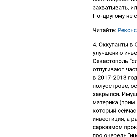
захватывать, ил
По-другому не с
Читайте:
Реконс
4. Оккупанты в
улучшению инве
Севастополь “с
отпугивают час
в 2017-2018 год
полуострове, о
закрылся. Имущ
материка (прим 
который сейчас
инвестиция, а р
сарказмом проко
про очередь "ин