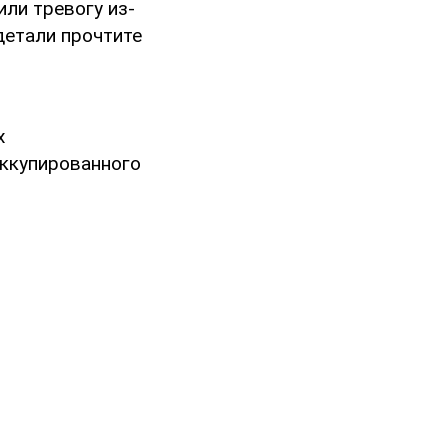
или тревогу из-
детали прочтите
х
оккупированного