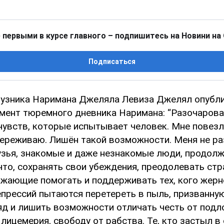
 первыми в курсе главного – подпишитесь на Новини на
Подписаться
итузника Наримана Джеляла Левиза Джелял опубл
мент тюремного дневника Наримана: “Разочарова
чувств, которые испытывает человек. Мне повезл
 переживаю. Лишён такой возможности. Меня не 
узья, знакомые и даже незнакомые люди, продол
что, сохранять свои убеждения, преодолевать стр
жающие помогать и поддерживать тех, кого жерн
епрессий пытаются перетереть в пыль, призванну
яд и лишить возможности отличать честь от подл
лицемерия, свободу от рабства. Те, кто застыл в