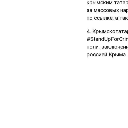
крымским татара
за массовых на
по ссылке, а т
4. Крымскотата
#StandUpForCrim
политзаключенн
россией Крыма.