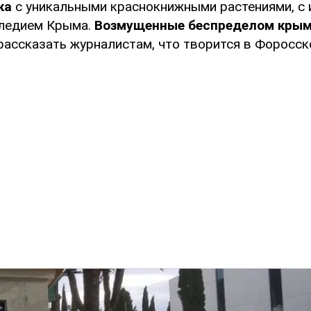
ка
с уникальными краснокнижными растениями, с 
следием Крыма.
Возмущенные беспределом кры
рассказать журналистам, что творится в Форосск