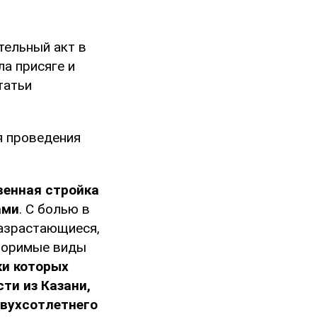
тельный акт в
а присяге и
татьи
я проведения
венная стройка
ами
. С болью в
разрастающиеся,
вторимые виды
ки которых
ти из Казани,
двухсотлетнего