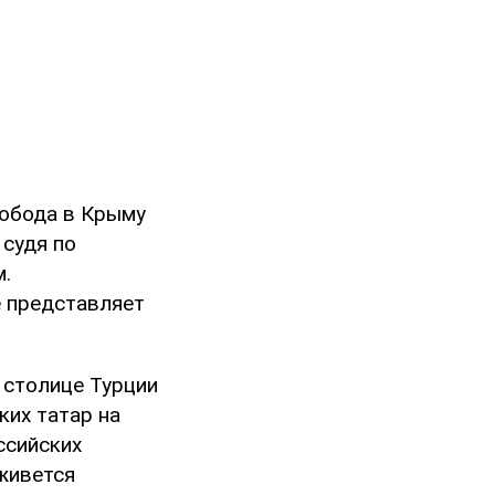
вобода в Крыму
 судя по
.
е представляет
 столице Турции
ких татар на
ссийских
 живется