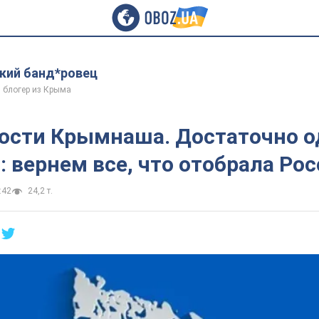
ий банд*ровец
 блогер из Крыма
ости Крымнаша. Достаточно о
 вернем все, что отобрала Рос
:42
24,2 т.