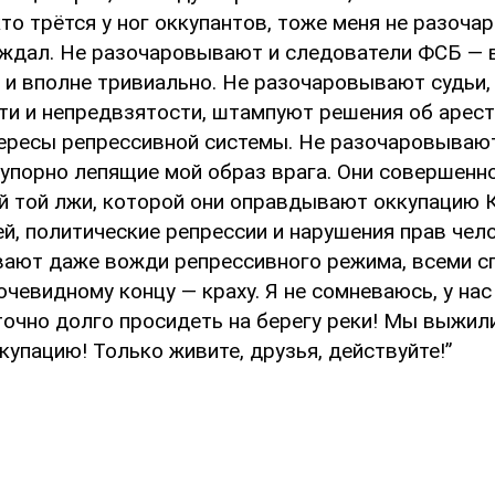
 кто трётся у ног оккупантов, тоже меня не разоч
е ждал. Не разочаровывают и следователи ФСБ — 
 и вполне тривиально. Не разочаровывают судьи,
ти и непредвзятости, штампуют решения об арест
ересы репрессивной системы. Не разочаровываю
 упорно лепящие мой образ врага. Они совершенно
сей той лжи, которой они оправдывают оккупацию 
й, политические репрессии и нарушения прав чел
ают даже вожди репрессивного режима, всеми с
очевидному концу — краху. Я не сомневаюсь, у нас
точно долго просидеть на берегу реки! Мы выжили
упацию! Только живите, друзья, действуйте!”