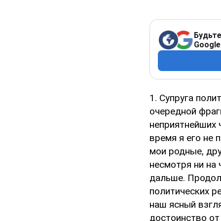
Будьте
Google
1. Супруга пол
очередной фраг
неприятнейших 
время я его не
мои родные, др
несмотря ни на 
дальше. Продол
политических р
наш ясный взгл
достоинство от 