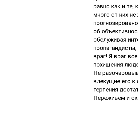
равно как и те,
много от них н
прогнозировано
об объективнос
обслуживая инт
пропагандисты,
враг! Я враг в
похищения люде
Не разочаровыв
влекущие его к 
терпения доста
Переживём и окк