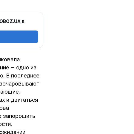
 OBOZ.UA в
иковала
ние — одно из
о. В последнее
разочаровывают
жающие,
ах и двигаться
ова
ю запорошить
ости,
 ожидании,