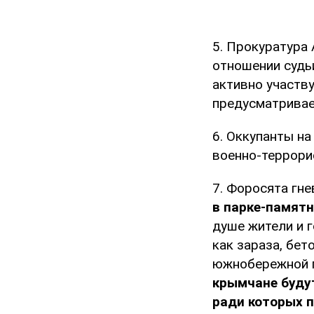
5. Прокуратура 
отношении судь
активно участву
предусматривае
6. Оккупанты н
военно-террори
7. Форосята гне
в парке-памят
душе жители и г
как зараза, бе
южнобережной 
крымчане будут
ради которых п