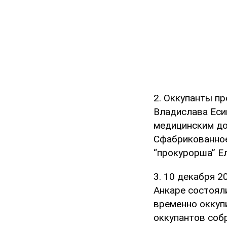
2. Оккупанты п
Владислава Еси
медицинским до
Сфабрикованное
“прокурорша” Е
3. 10 декабря 2
Анкаре состоял
временно оккуп
оккупантов собр