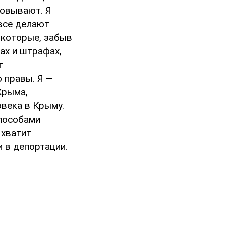
аровывают. Я
все делают
 которые, забыв
ах и штрафах,
т
 правы. Я —
Крыма,
овека в Крыму.
пособами
 хватит
 в депортации.