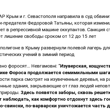
АР Крым и г. Севастополя направила в суд обвини
и-предателя Федоровой Татьяны, которая изменил
ет в репрессивной машине оккупантов. Санкция с
т лишение свободы сроком от 12 до 15 лет
а полигоне в Крыму развернули полевой лагерь дл
стических учений в зимний период
вно форосят… Невгамовні: “
Изуверская, кощунст
нике Фороса продолжается семимильными шаг
ости парка смотрят на изувеченные деревья, на 
тонные здания, закрывающие от глаз людей непо
природы.
Здесь появятся заборы, сквозь решет
 наблюдать, как комфортно отдохнут здесь гос
о-свински, по-варварски уничтожается часть 