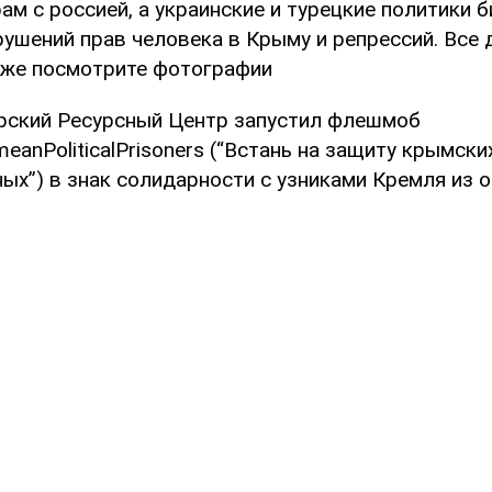
м с россией, а украинские и турецкие политики б
рушений прав человека в Крыму и репрессий. Все 
акже посмотрите фотографии
рский Ресурсный Центр запустил флешмоб
eanPoliticalPrisoners (“Встань на защиту крымски
ых”) в знак солидарности с узниками Кремля из 