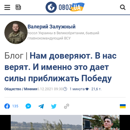
Валерий Залужный
посол Украины в Великобритании, бывший
главнокомандующий ВСУ
Блог |
Нам доверяют. В нас
верят. И именно это дает
силы приближать Победу
Общество / Мнения
6.12.2021 09:30
1 минута
21,6 т.
135