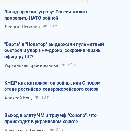
Запад проспал угрозу: Россия может
проверить НАТО войной
Леонид Невзлин
5,1 т.
"Варта" и "Новатор" выдержали пулеметный
обстрел и удар FPV-дрона, сохранив жизнь
офицеру ВСУ
Украинская Бронетехника
4,2 т.
КНДР как катализатор войны, или О новом
этапе российско-северокорейского союза
Алексей Кущ
4,3 т.
Выход в элиту ЧМ и триумф "Сокола": что
происходит в украинском хоккее
Александр Липенко
2,1 т.