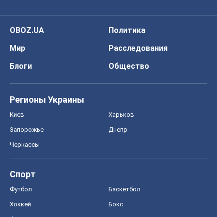
Регионы Украины
Киев
Харьков
Запорожье
Днепр
Черкассы
Спорт
Футбол
Баскетбол
Хоккей
Бокс
Формула-1
Моя школа
ГДЗ
Учебники
Онлайн уроки
ДПА
ЗНО
НМТ
СНГ решебники