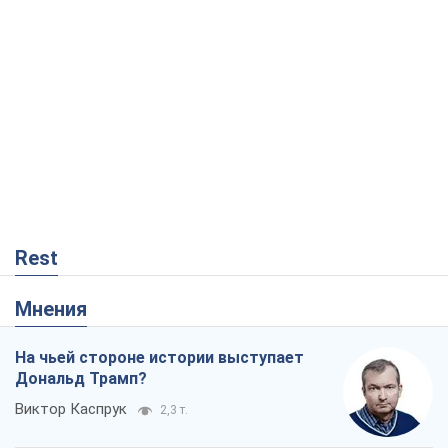
Rest
Мнения
На чьей стороне истории выступает
Дональд Трамп?
Виктор Каспрук
2,3 т.
Как противостоять российской
баллистике
Виталий Портников
19,0 т.
"Поколение оливье": привычка к
русскому оказалась сильнее войны