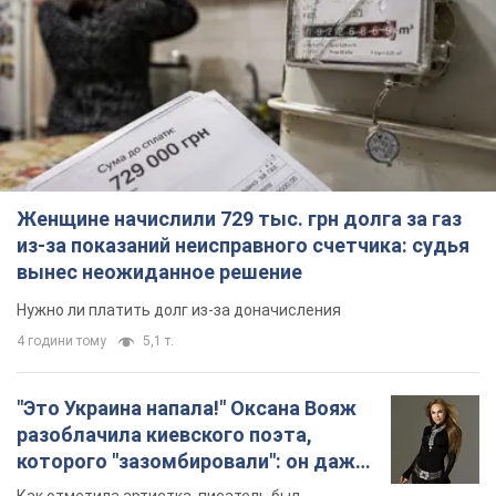
Женщине начислили 729 тыс. грн долга за газ
из-за показаний неисправного счетчика: судья
вынес неожиданное решение
Нужно ли платить долг из-за доначисления
4 години тому
5,1 т.
"Это Украина напала!" Оксана Вояж
разоблачила киевского поэта,
которого "зазомбировали": он даже
русского не знал, а теперь хочет
Как отметила артистка, писатель был
геноцида украинцев
поклонником Украины, но после переезда в РФ
ему "промыли мозги"
2 години тому
2,5 т.
"Был обессилен": в Украине спасли
раненого грифа, выбравшего для
себя нетипичный маршрут. Фото