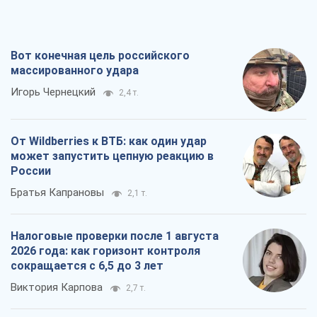
От Wildberries к ВТБ: как один удар
может запустить цепную реакцию в
России
Братья Капрановы
2,1 т.
Налоговые проверки после 1 августа
2026 года: как горизонт контроля
сокращается с 6,5 до 3 лет
Виктория Карпова
2,7 т.
В США родители через суд обвиняют
TikTok в смерти своих детей, или Атака
КНР на молодежь
Александр Кирш
1,5 т.
Все мнения