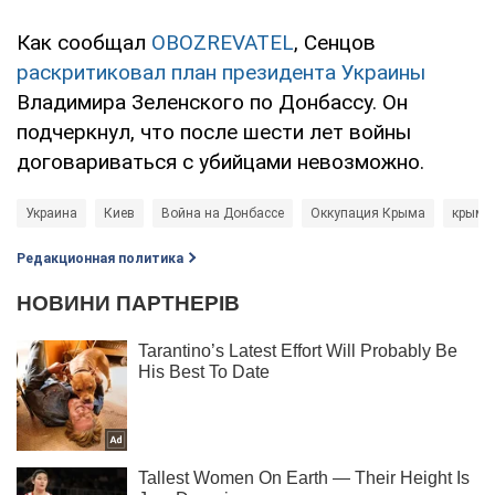
Как сообщал
OBOZREVATEL
, Сенцов
раскритиковал план президента Украины
Владимира Зеленского по Донбассу. Он
подчеркнул, что после шести лет войны
договариваться с убийцами невозможно.
Украина
Киев
Война на Донбассе
Оккупация Крыма
крымск
Редакционная политика