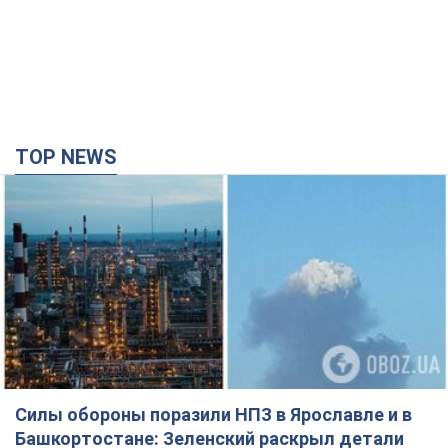
Силы обороны поразили НПЗ в Ярославле и в
Башкортостане: Зеленский раскрыл детали
операции. Фото и видео
В промзоне фиксирует несколько очагов пожара
годину тому
21,3 т.
Россия атаковала железнодорожную станцию
в Лозовой в Харьковской области: есть
погибшие и раненые