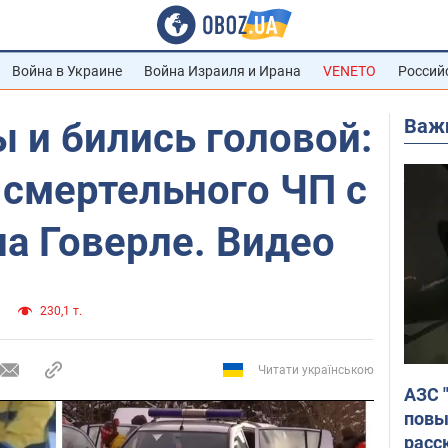
Война в Украине
Война Израиля и Ирана
VENETO
Россий
Важ
ы и бились головой:
 смертельного ЧП с
а Говерле. Видео
230,1 т.
Читати українською
АЗС 
повы
расс