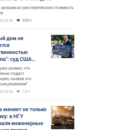
 заправках уже переписали стоимость
ва
23,0 т.
26 22:56
ый дом не
ется
твенностью
па": суд США
становил
уже заявил, что
ительство
ленно подаст
цию, назвав это
ного зала
ным решением"
мостью 400 млн
1,8 т.
26 23:54
аров
а меняет не только
ику: в НГУ
зали инженерные