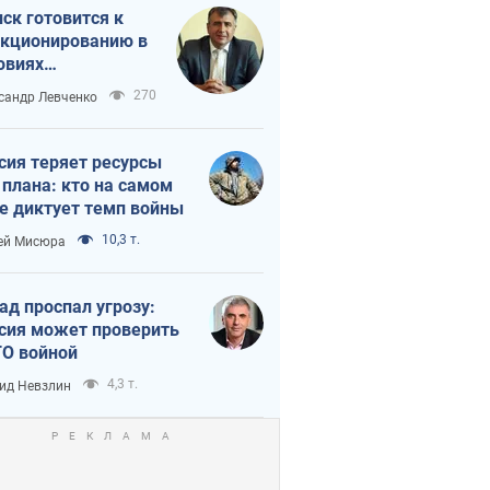
ск готовится к
кционированию в
овиях
штабного
270
сандр Левченко
нного кризиса
сия теряет ресурсы
 плана: кто на самом
е диктует темп войны
10,3 т.
ей Мисюра
ад проспал угрозу:
сия может проверить
О войной
4,3 т.
ид Невзлин