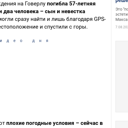
реше
ждения на Говерлу
погибла 57-летняя
росс
Это "
 два человека – сын и невестка
дрон
эстети
 могли сразу найти и лишь благодаря GPS-
Макса
стоположение и спустили с горы.
7.08.20
идео дня
ают
плохие погодные условия – сейчас в