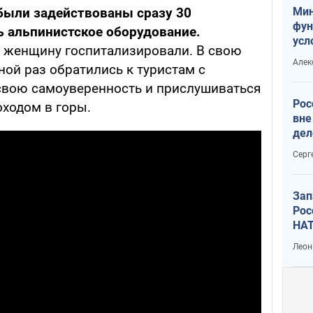
Мин
были задействованы сразу 30
фун
ь альпинистское оборудование.
усл
 женщину госпитализировали. В свою
мас
Алек
ной раз обратились к туристам с
вое
 свою самоуверенность и прислушиваться
Рос
ходом в горы.
вне
дел
Серг
Зап
Рос
НАТ
Леон