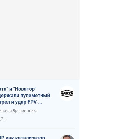
рта" и "Новатор"
ержали пулеметный
трел и удар FPV-
на, сохранив жизнь
инская Бронетехника
церу ВСУ
,7 т.
Р как катализатор