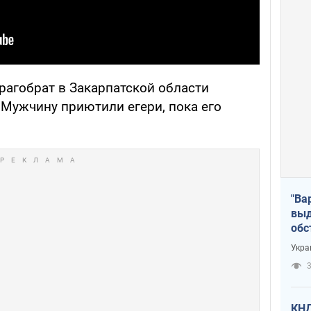
рагобрат в Закарпатской области
. Мужчину приютили егери, пока его
"Ва
выд
обс
дро
Укра
офи
3
КНД