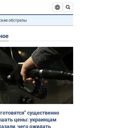
ские обстрелы
ное
"готовятся" существенно
шать цены: украинцам
казали, чего ожидать