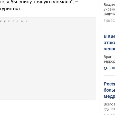
в, я бы спину точную сломала", –
Инте
Владим
туристка.
украи
виден
партне
8.08.20
В Ки
атак
чело
Враг 
терро
8.0
Росс
боль
медр
Всего 
единст