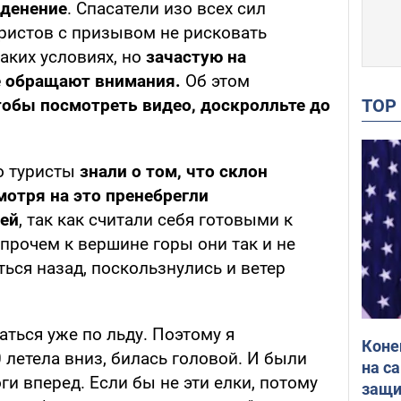
еденение
. Спасатели изо всех сил
уристов с призывом не рисковать
аких условиях, но
зачастую на
е обращают внимания.
Об этом
TO
тобы посмотреть видео, доскролльте до
о туристы
знали о том, что склон
мотря на это пренебрегли
ей
, так как считали себя готовыми к
Впрочем к вершине горы они так и не
ться назад, поскользнулись и ветер
аться уже по льду. Поэтому я
Коне
 летела вниз, билась головой. И были
на с
ги вперед. Если бы не эти елки, потому
защи