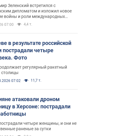
рвью с Безсмертным
ир Зеленский встретился с
нским дипломатом и изложил новое
ие войны и роли международных
ров в борьбе с Россией
4,4 т.
26 07:00
еве в результате российской
и пострадали четыре
века. Фото
продолжает регулярный ракетный
р столицы
11,7 т.
8.2026 07:02
ияне атаковали дроном
ницу в Херсоне: пострадали
аботницы
пострадали четыре женщины, и они не
венные раненые за сутки