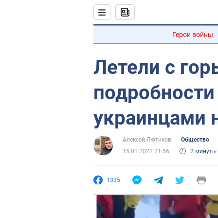
Герои войны
Летели с гор
подробности
украинцами н
Алексей Лютиков
Общество
15.01.2022 21:56
2 минуты
1335