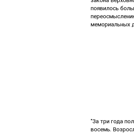
закона Верховн
появилось боль
переосмыслению
мемориальных д
"За три года п
восемь. Возрос