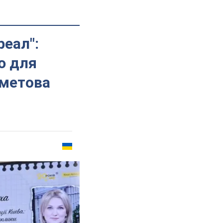
еал":
ю для
хметова