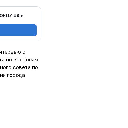
 OBOZ.UA в
интервью с
та по вопросам
ного совета по
ии города