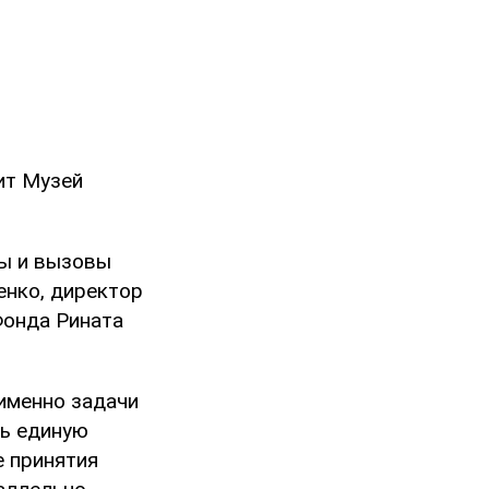
ит Музей
ты и вызовы
енко, директор
Фонда Рината
 именно задачи
ть единую
е принятия