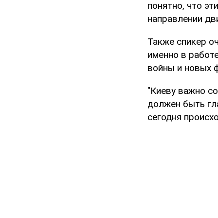
понятно, что эт
направлении дви
Также спикер о
именно в работ
войны и новых 
"Киеву важно со
должен быть гла
сегодня происхо