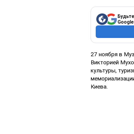
Будьте
Google
27 ноября в Му
Викторией Мухо
культуры, тури
мемориализации
Киева.