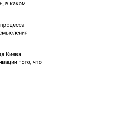
ь, в каком
 процесса
осмысления
да Киева
ивации того, что