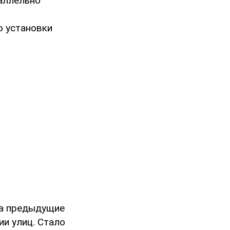
аллельно
о установки
за предыдущие
ии улиц. Стало