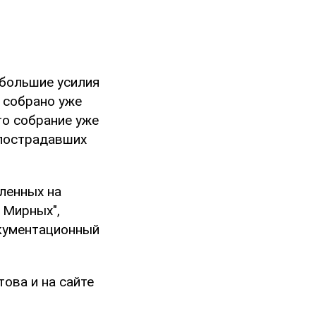
 большие усилия
 собрано уже
то собрание уже
 пострадавших
ленных на
 Мирных",
окументационный
ова и на сайте