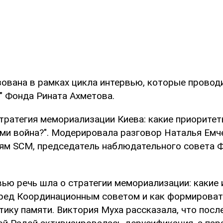
зована в рамках цикла интервью, которые провод
" Фонда Рината Ахметова.
Стратегия мемориализации Киева: какие приорите
ами война?". Модерировала разговор Наталья Емч
ям SCM, председатель наблюдательного совета 
вью речь шла о стратегии мемориализации: какие
еред Координационным советом и как формирова
ику памяти. Виктория Муха рассказала, что посл