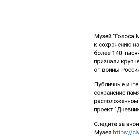
Музей "Голоса 
к сохранению н
более 140 тысяч
признали крупн
от войны Росси
Публичные инте
сохранение памя
расположенном 
проект "Дневники
Следите за ано
Музея
https://c