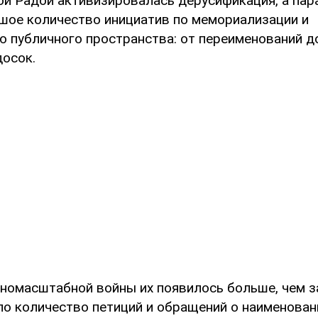
ой Радой активизировалась дерусификация, а пар
шое количество инициатив по мемориализации и
 публичного пространства: от переименований д
осок.
олномасштабной войны их появилось больше, чем 
ло количество петиций и обращений о наименован