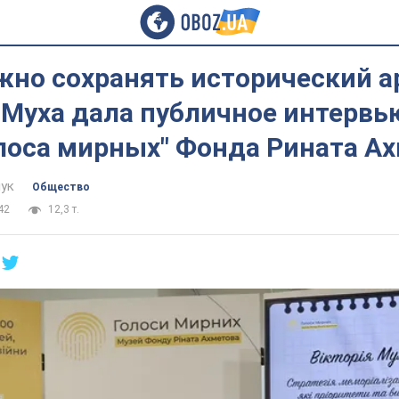
жно сохранять исторический ар
 Муха дала публичное интервь
олоса мирных" Фонда Рината А
ук
Общество
42
12,3 т.