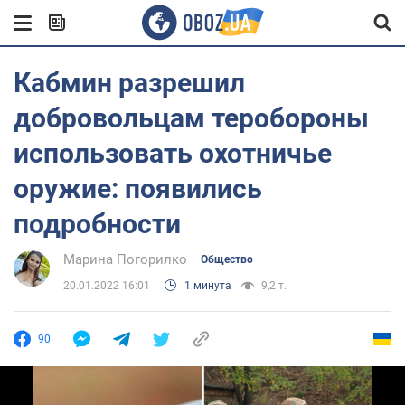
Кабмин разрешил
добровольцам теробороны
использовать охотничье
оружие: появились
подробности
Марина Погорилко
Общество
20.01.2022 16:01
1 минута
9,2 т.
90