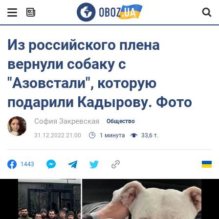
Из российского плена
вернули собаку с
"Азовстали", которую
подарили Кадырову. Фото
София Закревская
Общество
31.12.2022 21:00
1 минута
33,6 т.
1443