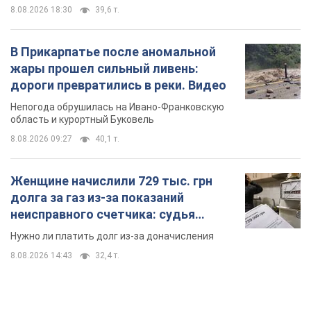
8.08.2026 18:30
39,6 т.
В Прикарпатье после аномальной
жары прошел сильный ливень:
дороги превратились в реки. Видео
Непогода обрушилась на Ивано-Франковскую
область и курортный Буковель
8.08.2026 09:27
40,1 т.
Женщине начислили 729 тыс. грн
долга за газ из-за показаний
неисправного счетчика: судья
вынес неожиданное решение
Нужно ли платить долг из-за доначисления
8.08.2026 14:43
32,4 т.