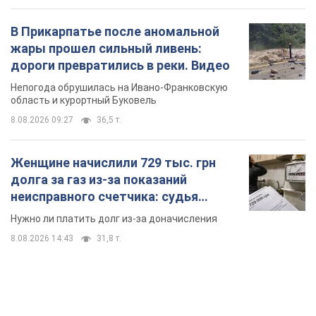
В Прикарпатье после аномальной
жары прошел сильный ливень:
дороги превратились в реки. Видео
Непогода обрушилась на Ивано-Франковскую
область и курортный Буковель
8.08.2026 09:27
36,5 т.
Женщине начислили 729 тыс. грн
долга за газ из-за показаний
неисправного счетчика: судья
вынес неожиданное решение
Нужно ли платить долг из-за доначисления
8.08.2026 14:43
31,8 т.