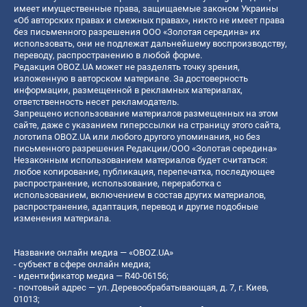
имеет имущественные права, защищаемые законом Украины
«Об авторских правах и смежных правах», никто не имеет права
без письменного разрешения ООО «Золотая середина» их
использовать, они не подлежат дальнейшему воспроизводству,
переводу, распространению в любой форме.
Редакция OBOZ.UA может не разделять точку зрения,
изложенную в авторском материале. За достоверность
информации, размещенной в рекламных материалах,
ответственность несет рекламодатель.
Запрещено использование материалов размещенных на этом
сайте, даже с указанием гиперссылки на страницу этого сайта,
логотипа OBOZ.UA или любого другого упоминания, но без
письменного разрешения Редакции/ООО «Золотая середина»
Незаконным использованием материалов будет считаться:
любое копирование, публикация, перепечатка, последующее
распространение, использование, переработка с
использованием, включением в состав других материалов,
распространение, адаптация, перевод и другие подобные
изменения материала.
Название онлайн медиа — «OBOZ.UA»
- субъект в сфере онлайн медиа;
- идентификатор медиа — R40-06156;
- почтовый адрес — ул. Деревообрабатывающая, д. 7, г. Киев,
01013;