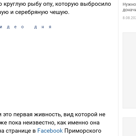
судь
 круглую рыбу опу, которую выбросило
Нужно 
неож
донач
вую и серебряную чешую.
8.08.20
идео дня
и это первая живность, вид которой не
кже пока неизвестно, как именно она
на странице в
Facebook
Приморского