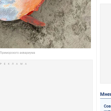
Мн
Сов