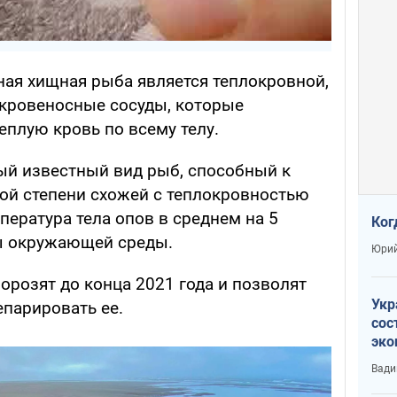
ная хищная рыба является теплокровной,
 кровеносные сосуды, которые
еплую кровь по всему телу.
ный известный вид рыб, способный к
рой степени схожей с теплокровностью
ература тела опов в среднем на 5
Ког
ы окружающей среды.
Юрий
орозят до конца 2021 года и позволят
Укр
епарировать ее.
сос
эко
Ест
Вади
тун