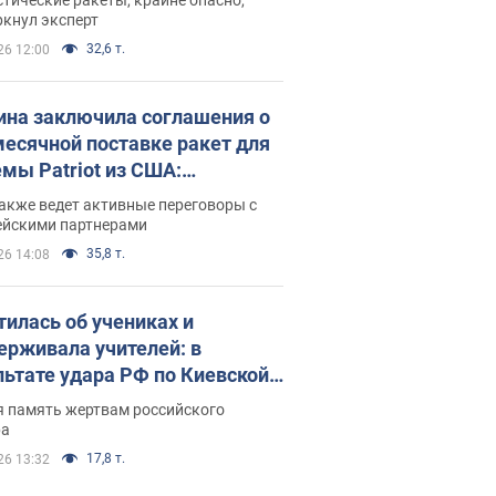
ркнул эксперт
32,6 т.
26 12:00
ина заключила соглашения о
есячной поставке ракет для
емы Patriot из США:
нский раскрыл подробности
акже ведет активные переговоры с
ейскими партнерами
35,8 т.
26 14:08
тилась об учениках и
ерживала учителей: в
льтате удара РФ по Киевской
сти погибли директор
я память жертвам российского
ского лицея, её муж и внук
ра
17,8 т.
26 13:32