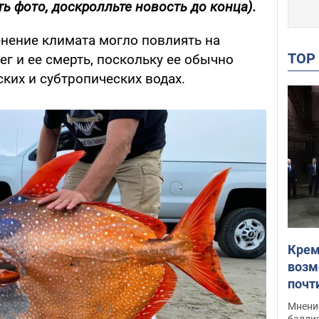
ь фото, доскролльте новость до конца).
енение климата могло повлиять на
TO
г и ее смерть, поскольку ее обычно
ких и субтропических водах.
Крем
возм
почт
Укра
Мнение
баллис