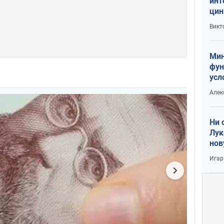
инт
цин
или
Викт
Тра
Мин
фун
усл
вое
Алек
Ни 
Лук
нов
Игар