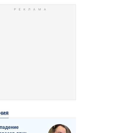
ения
падение