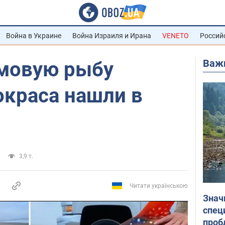
Война в Украине
Война Израиля и Ирана
VENETO
Россий
Важ
мовую рыбу
окраса нашли в
3,9 т.
Читати українською
Знач
спец
проб