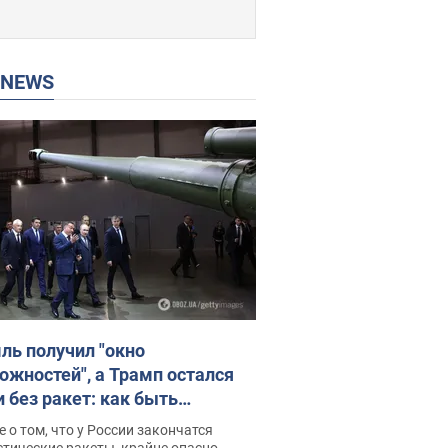
P NEWS
ль получил "окно
ожностей", а Трамп остался
и без ракет: как быть
ине? Интервью с Мельником
 о том, что у России закончатся
тические ракеты, крайне опасно,