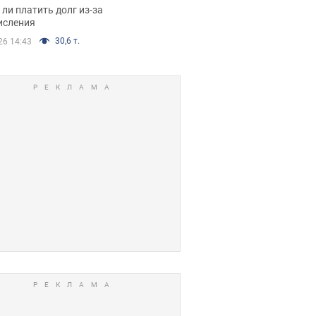
я вынес
ли платить долг из-за
иданное решение
исления
30,6 т.
26 14:43