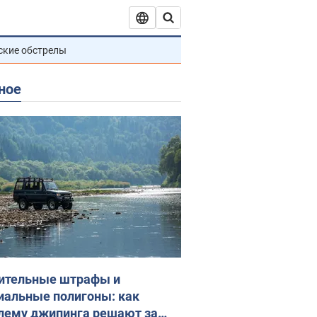
ские обстрелы
ное
ительные штрафы и
иальные полигоны: как
лему джипинга решают за