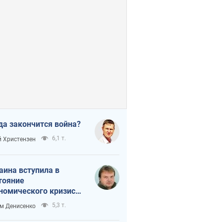
да закончится война?
6,1 т.
 Христензен
аина вступила в
тояние
номического кризиса.
ь ли свет в конце
5,3 т.
м Денисенко
неля?