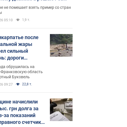
ицей
е не помешает взять пример со стран
ы
1,9 т.
26 05:10
икарпатье после
альной жары
ел сильный
нь: дороги
ратились в реки.
ода обрушилась на
о
-Франковскую область
ортный Буковель
22,8 т.
26 09:27
ине начислили
ыс. грн долга за
из-за показаний
правного счетчика: