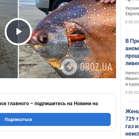
гран
Украин
Европ
8.08.20
Play Video
В Пр
аном
прош
ливе
прев
Непог
Виде
Ивано
и кур
8.08.20
рсе главного – подпишитесь на Новини на
Женщ
729 т
Подписаться
газ 
неис