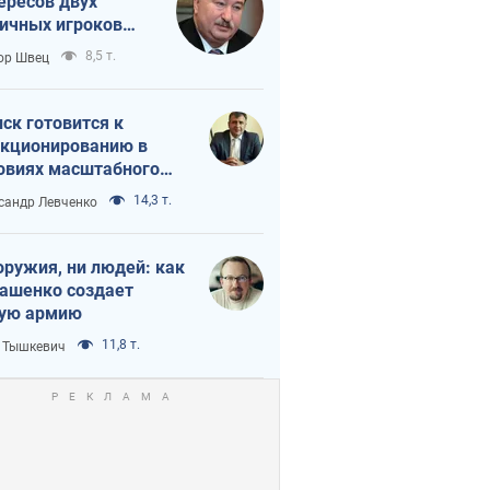
ересов двух
ичных игроков
 тайный план
8,5 т.
ор Швец
мпа и Путина?
ск готовится к
кционированию в
овиях масштабного
нного кризиса
14,3 т.
сандр Левченко
оружия, ни людей: как
ашенко создает
ую армию
11,8 т.
 Тышкевич