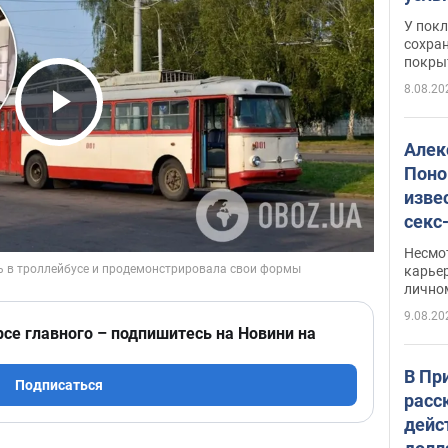
слож
У пок
кото
сохра
покрыт
"зол
8.08.20
Play Video
Алек
Поно
изве
секс
как 
Несмо
карьер
лично
9.08.20
рсе главного – подпишитесь на Новини на
В Пр
Подписаться
расс
дейс