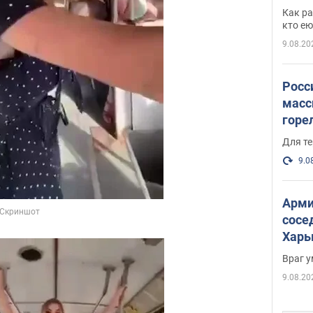
парл
Как ра
и гд
кто ею
9.08.20
Росс
масс
горе
есть
Для те
9.0
Арми
сосе
Харь
пост
Враг 
9.08.20