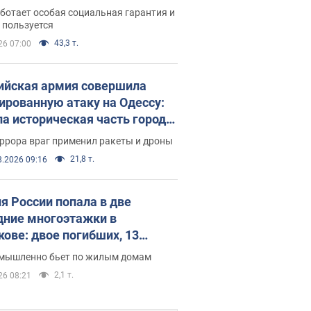
аментариев просил средства
ботает особая социальная гарантия и
е поселился
 пользуется
43,3 т.
26 07:00
ийская армия совершила
ированную атаку на Одессу:
ла историческая часть города,
 пострадавшие. Фото и видео
ррора враг применил ракеты и дроны
21,8 т.
8.2026 09:16
я России попала в две
дние многоэтажки в
кове: двое погибших, 13
радавших
умышленно бьет по жилым домам
2,1 т.
26 08:21