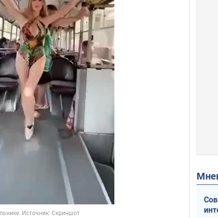
Мн
Сов
инт