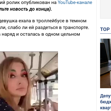
ий ролик опубликован на
YouTube-канале
льте новость до конца).
 девушка ехала в троллейбусе в темном
или, слабо ли ей раздеться в транспорте.
TO
 наряд и осталась в одном цельном
Депу
бюдж
кварт