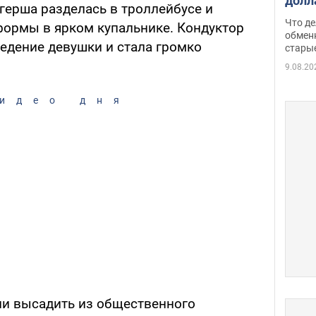
долл
герша разделась в троллейбусе и
прин
Что де
ормы в ярком купальнике. Кондуктор
обме
обмен
ведение девушки и стала громко
стары
таки
9.08.20
идео дня
ели высадить из общественного