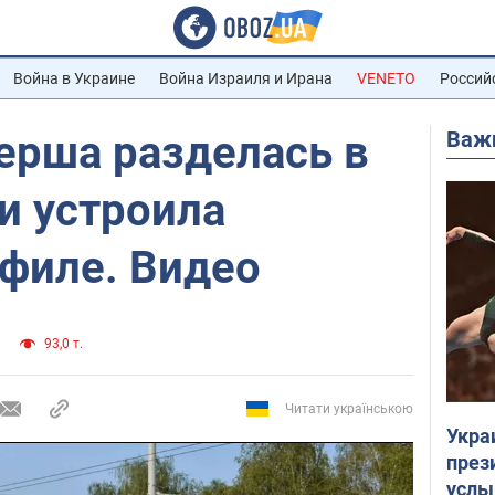
Война в Украине
Война Израиля и Ирана
VENETO
Россий
Важ
ерша разделась в
и устроила
ефиле. Видео
93,0 т.
Читати українською
Укра
през
услы