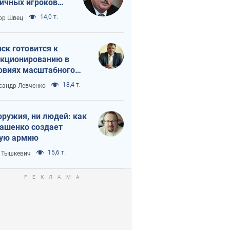
ичных игроков
 тайный план
14,0 т.
ор Швец
мпа и Путина?
ск готовится к
кционированию в
овиях масштабного
нного кризиса
18,4 т.
сандр Левченко
оружия, ни людей: как
ашенко создает
ую армию
15,6 т.
 Тышкевич