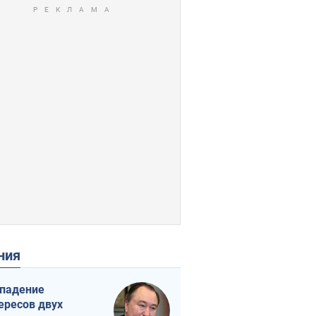
ения
падение
ересов двух