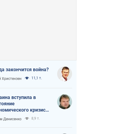
да закончится война?
11,1 т.
 Христензен
аина вступила в
тояние
номического кризиса.
ь ли свет в конце
8,9 т.
м Денисенко
неля?