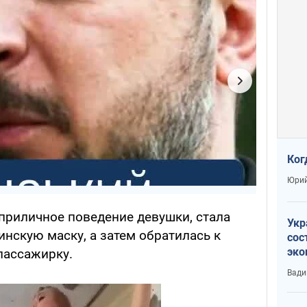
Ког
Юрий
еприличное поведение девушки, стала
Укр
инскую маску, а затем обратилась к
сос
эко
пассажирку.
Ест
Вади
тун