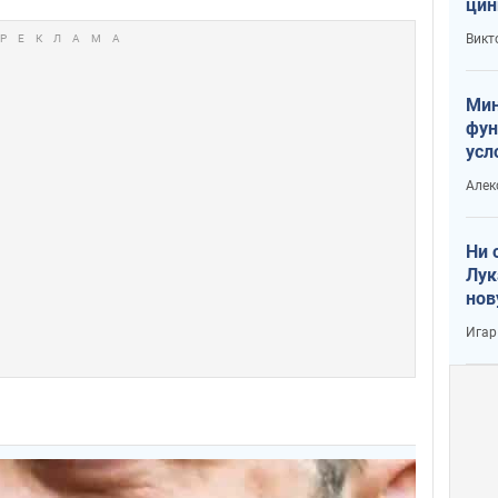
цин
или
Викт
Тра
Мин
фун
усл
вое
Алек
Ни 
Лук
нов
Игар