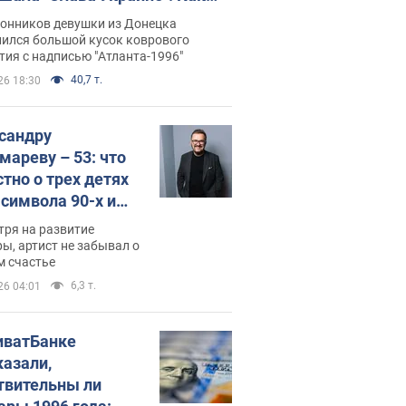
илась судьба Подкопаевой,
лонников девушки из Донецка
рая 30 лет назад завоевала
нился большой кусок коврового
ия с надписью "Атланта-1996"
ото" Олимпиады
40,7 т.
26 18:30
сандру
мареву – 53: что
стно о трех детях
-символа 90-х и
они выглядят
тря на развитие
ы, артист не забывал о
м счастье
6,3 т.
26 04:01
иватБанке
казали,
твительны ли