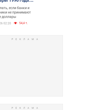
ары 1996 года:
имают ли
лать, если банки и
нники и банки
ники не принимают
е доллары
е купюры
54,4 т.
26 02:20