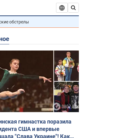
ские обстрелы
ное
инская гимнастка поразила
идента США и впервые
шала "Слава Украине"! Как