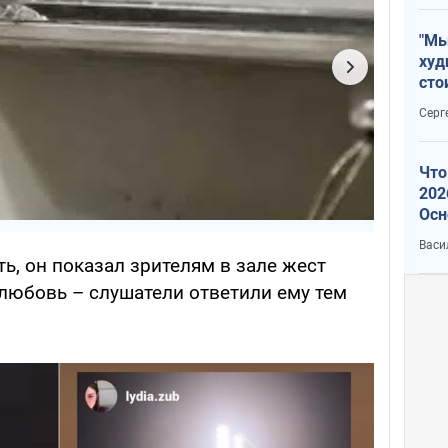
"Мы
худ
сто
отч
Серг
рак
Что
202
Осн
нов
Васи
ть, он показал зрителям в зале жест
юбовь – слушатели ответили ему тем