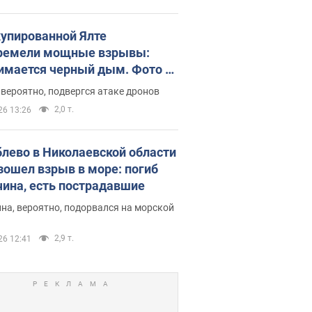
купированной Ялте
ремели мощные взрывы:
имается черный дым. Фото и
о
 вероятно, подвергся атаке дронов
2,0 т.
26 13:26
блево в Николаевской области
зошел взрыв в море: погиб
ина, есть пострадавшие
на, вероятно, подорвался на морской
2,9 т.
26 12:41