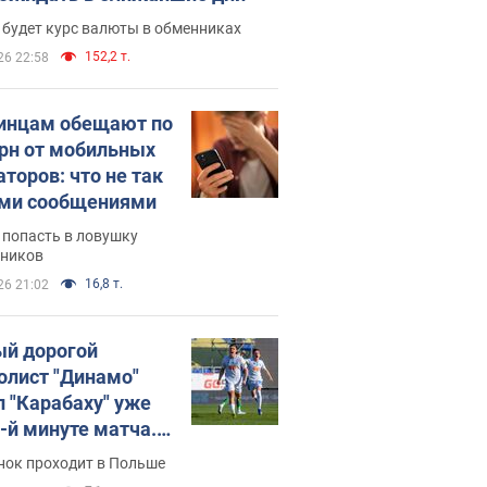
 будет курс валюты в обменниках
152,2 т.
26 22:58
инцам обещают по
грн от мобильных
аторов: что не так
ими сообщениями
 попасть в ловушку
ников
16,8 т.
26 21:02
й дорогой
олист "Динамо"
л "Карабаху" уже
0-й минуте матча.
о
нок проходит в Польше