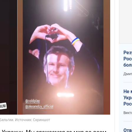
Рез
Рос
бол
Дмит
Не 
Укр
Рос
Викт
Отв