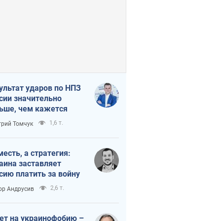
ультат ударов по НПЗ
сии значительно
ьше, чем кажется
1,6 т.
рий Томчук
месть, а стратегия:
аина заставляет
сию платить за войну
2,6 т.
ор Андрусив
ет на украинофобию –