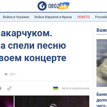
Война в Украине
Война Израиля и Ирана
VENETO
Россий
Важ
 Вакарчуком.
ва спели песню
своем концерте
2,5 т.
Читати українською
Банк
долл
чего