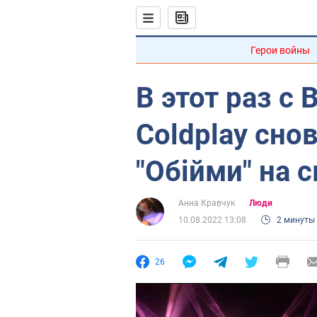
Герои войны
В этот раз с
Coldplay сно
"Обійми" на 
Анна Кравчук
Люди
10.08.2022 13:08
2 минуты
26