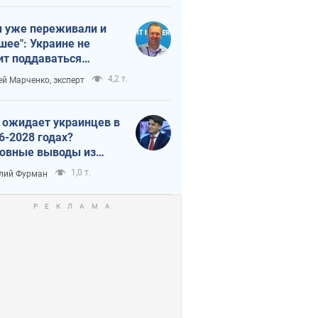
 уже переживали и
шее": Украине не
ит поддаваться
аянию из-за
4,2 т.
ей Марченко, эксперт
етного террора
 ожидает украинцев в
6-2028 годах?
овные выводы из
ых прогнозов от НБУ
1,0 т.
лий Фурман