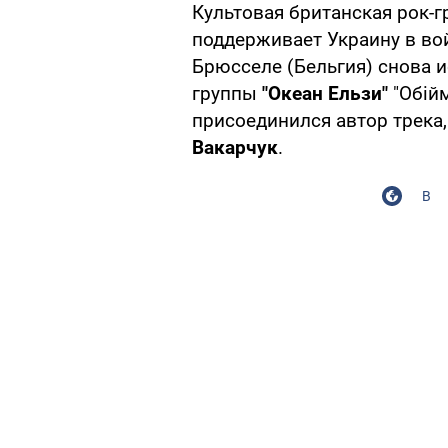
Культовая британская рок-
поддерживает Украину в вой
Брюсселе (Бельгия) снова 
группы
"Океан Ельзи"
"Обійм
присоединился автор трека
Вакарчук
.
В