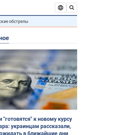
ские обстрелы
ное
и "готовятся" к новому курсу
ара: украинцам рассказали,
 ожидать в ближайшие дни