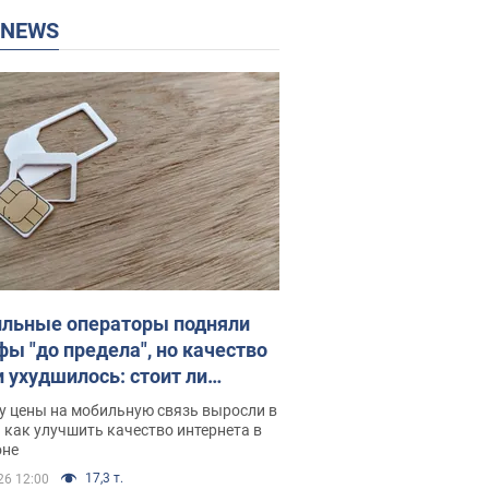
P NEWS
льные операторы подняли
фы "до предела", но качество
и ухудшилось: стоит ли
ваться на цены
у цены на мобильную связь выросли в
 как улучшить качество интернета в
оне
17,3 т.
26 12:00