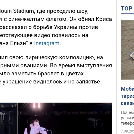
TO
ouin Stadium, где проходило шоу,
 с сине-желтым флагом. Он обнял Криса
и рассказал о борьбе Украины против
ветствующее видео появилось на
ана Ельзи" в
Instagram
.
нил свою лирическую композицию, на
бурными овациями. Во время выступления
ыло заметить браслет в цветах
 украшение виднелось и на запястье
Моби
тари
связ
жало
Почем
разы и
телеф
7.08.20