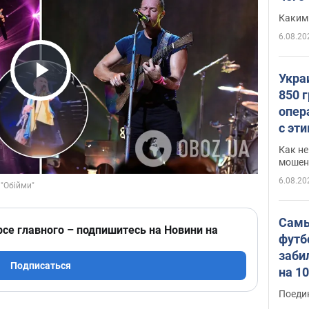
Каким
6.08.20
Укра
Play Video
850 
опер
с эт
Как не
мошен
6.08.20
Самы
рсе главного – подпишитесь на Новини на
футб
заби
Подписаться
на 1
Виде
Поеди