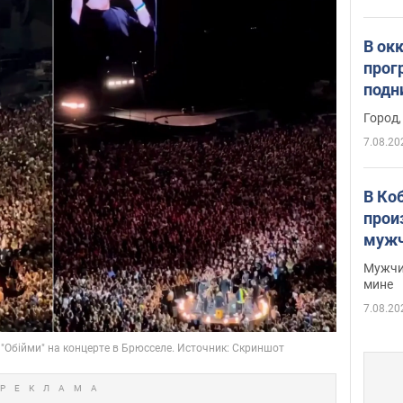
В ок
прог
подн
виде
Город,
7.08.20
В Ко
прои
мужч
Мужчи
мине
7.08.20