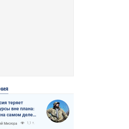
ения
сия теряет
урсы вне плана:
 на самом деле
тует темп войны
1,1 т.
ей Мисюра