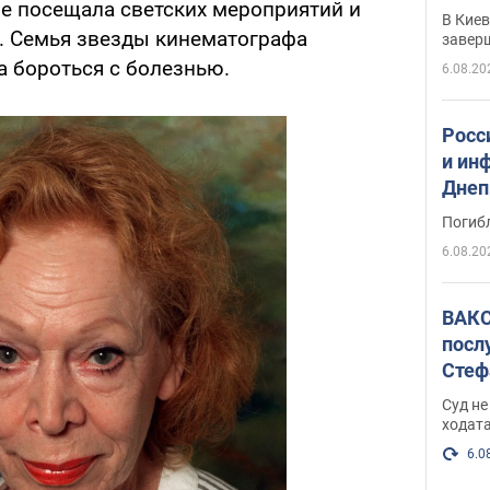
не посещала светских мероприятий и
прог
В Кие
реше
о. Семья звезды кинематографа
завер
а бороться с болезнью.
6.08.20
Росс
и ин
Днеп
поги
Погиб
6.08.20
ВАКС
посл
Стеф
деле
Суд н
ходат
6.0