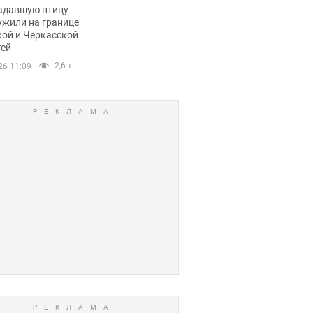
пичный маршрут.
адавшую птицу
ужили на границе
кой и Черкасской
тей
2,6 т.
26 11:09