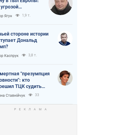
ну в тыл Европы:
 угрозой
тическая
1,9 т.
ор Ягун
истика
чьей стороне истории
тупает Дональд
мп?
3,8 т.
ор Каспрук
мертная "презумпция
овности": кто
решил ТЦК судить
ибших защитников
33
на Ставнійчук