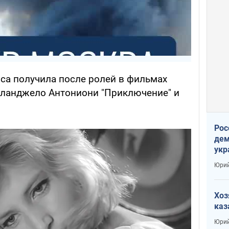
са получила после ролей в фильмах
еланджело Антониони "Приключение" и
Рос
дем
укр
сто
Юрий
Хоз
каз
Юрий