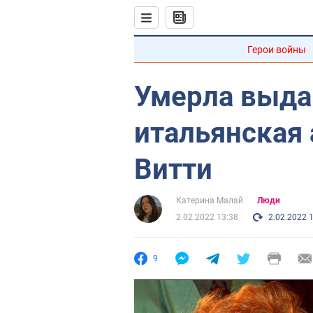
Герои войны
Умерла выд
итальянская
Витти
Катерина Малай
Люди
2.02.2022 13:38
2.02.2022 
9