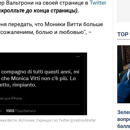
ер Вальтрони на своей странице в
Twitter
скролльте до конца страницы).
еня передать, что Моники Витти больше
м сожалением, болью и любовью", –
TO
Зеле
вопр
балл