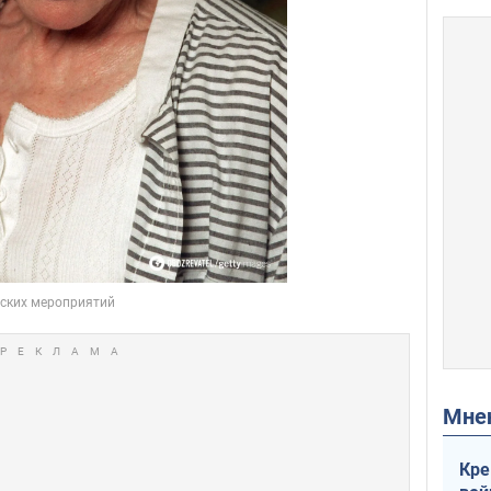
Мн
Кре