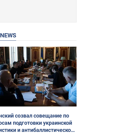
P NEWS
нский созвал совещание по
осам подготовки украинской
истики и антибаллистической