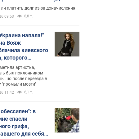
с неожиданное решение
ли платить долг из-за доначисления
8,8 т.
26 09:53
 Украина напала!"
на Вояж
блачила киевского
, которого
омбировали": он
метила артистка,
 русского не знал,
ель был поклонником
ы, но после переезда в
перь хочет
 "промыли мозги"
цида украинцев
6,1 т.
26 11:42
 обессилен": в
ине спасли
ного грифа,
авшего для себя