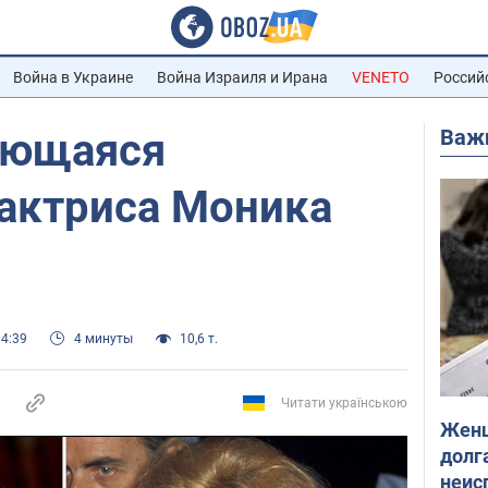
Война в Украине
Война Израиля и Ирана
VENETO
Россий
Важ
ающаяся
 актриса Моника
14:39
4 минуты
10,6 т.
Читати українською
Женщ
долга
неис