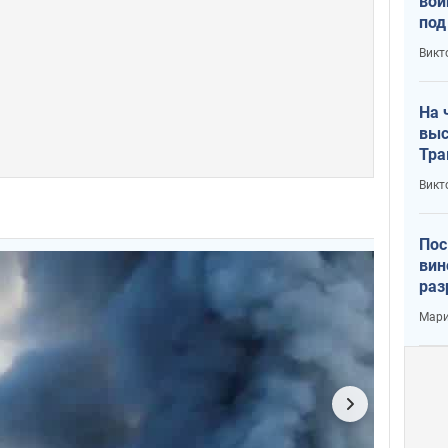
вой
под
кри
Викт
лог
На 
выс
Тра
Викт
Пос
вин
раз
пог
Мари