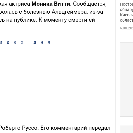
нети
кая актриса
Моника Витти
. Сообщается,
Постр
Фото
обнар
ролась с болезнью Альцгеймера, из-за
Киевс
сь на публике. К моменту смерти ей
облас
6.08.20
идео дня
Роберто Руссо. Его комментарий передал