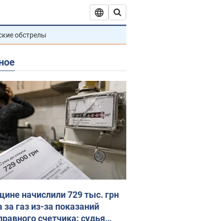
ские обстрелы
ное
ине начислили 729 тыс. грн
 за газ из-за показаний
правного счетчика: судья