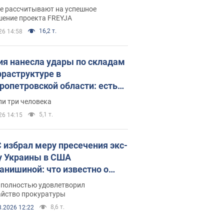
раммы FREYJA: какие
ве рассчитывают на успешное
ния готовятся
шение проекта FREYJA
16,2 т.
26 14:58
ия нанесла удары по складам
фраструктуре в
ропетровской области: есть
бшие и раненые. Фото
ли три человека
5,1 т.
26 14:15
 избрал меру пресечения экс-
у Украины в США
анишиной: что известно о
е полностью удовлетворил
айство прокуратуры
8,6 т.
8.2026 12:22