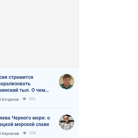
сия стремится
орализовать
аинский тыл. О чем
ит себе напомнить
522
 Богданов
яева Черного моря: о
ацкой морской славе
576
 Кирпичев