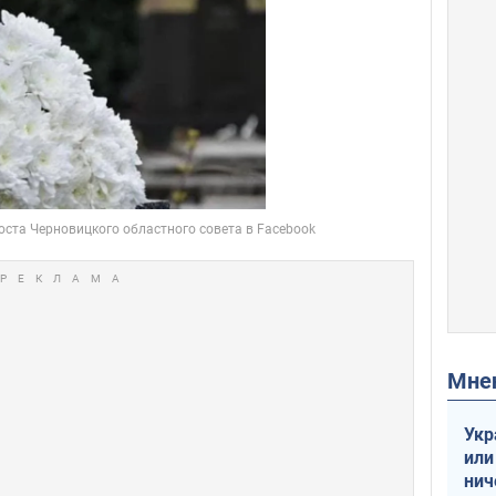
Мн
Укр
или
нич