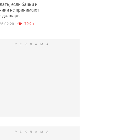
имают ли
лать, если банки и
нники и банки
ники не принимают
е доллары
е купюры
79,9 т.
26 02:20