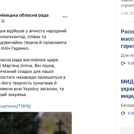
небо
строи
веру
9.08.20
Росс
масс
горе
есть
Для те
9.0
МИД 
укра
инци
прои
Беседа
9.0