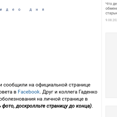
прин
Что де
обме
обмен
идео дня
стары
таки
9.08.20
и сообщили на официальной странице
овета в
Facebook
. Друг и коллега Гаденко
оболезнования на личной странице в
 фото, доскролльте страницу до конца)
.