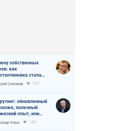
лену собственных
ов: как
стантиновка стала
вной идеологической
1,2 т.
рий Снегирев
ушкой для российских
упантов
рутинг: обновленный
похоже, полезный
жеский опыт, или
лектика
1,3 т.
сандр Кирш
бовательной трусости