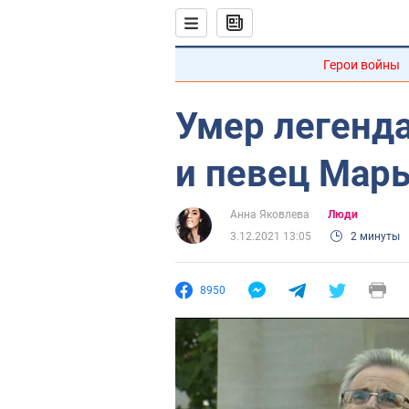
Герои войны
Умер легенд
и певец Марь
Анна Яковлева
Люди
3.12.2021 13:05
2 минуты
8950