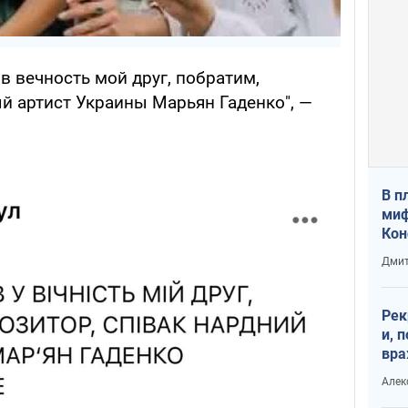
 в вечность мой друг, побратим,
й артист Украины Марьян Гаденко", —
В п
миф
Кон
гла
Дмит
лов
окк
Рек
и, 
вра
Диа
Алек
тре