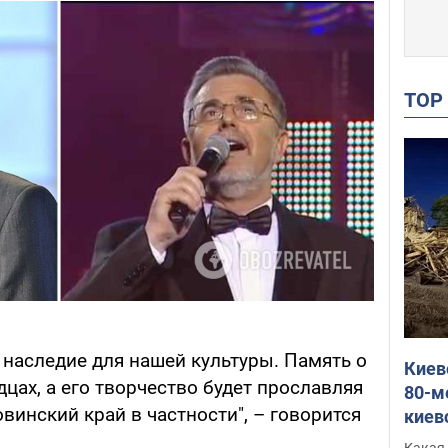
TO
 наследие для нашей культуры. Память о
Киев
дцах, а его творчество будет прославляя
80-м
овинский край в частности", – говорится
киев
оста
Какая 