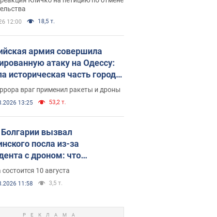
скреба "московского
тельства
ющего"
18,5 т.
26 12:00
ийская армия совершила
ированную атаку на Одессу:
ла историческая часть города,
 пострадавшие. Фото и видео
ррора враг применил ракеты и дроны
53,2 т.
8.2026 13:25
Болгарии вызвал
инского посла из-за
дента с дроном: что
зошло
 состоится 10 августа
3,5 т.
8.2026 11:58