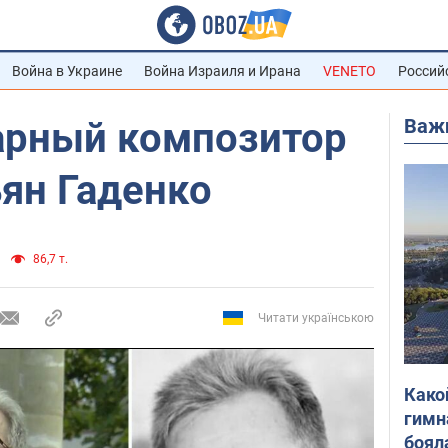
Война в Украине
Война Израиля и Ирана
VENETO
Россий
Важ
арный композитор
ян Гаденко
86,7 т.
Читати українською
Како
гимн
боял