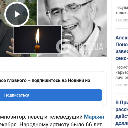
этом
Госуд
только
9.08.20
Play Video
Алек
Поно
изве
секс
как 
Несмо
карьер
лично
рсе главного – подпишитесь на Новини на
9.08.20
Подписаться
В Пр
расс
дейс
мпозитор, певец и телеведущий
Марьян
долл
екабря. Народному артисту было 66 лет.