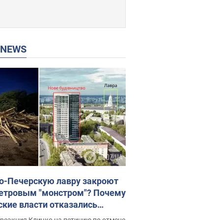
P NEWS
о-Печерскую лавру закроют
етровым "монстром"? Почему
ские власти отказались
новить строительство
реакция Кличко на петицию по отмене