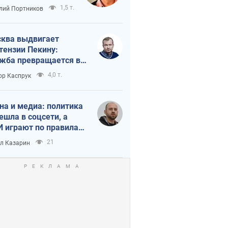
краиной
1,5 т.
лий Портников
ква выдвигает
тензии Пекину:
жба превращается в
исимость России от
4,0 т.
ор Каспрук
ая
на и медиа: политика
ешла в соцсети, а
 играют по правилам
Tube
21
л Казарин