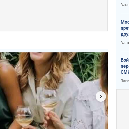
с У
Вита
Мос
пре
дру
зав
Викт
Кит
Вой
пер
СМИ
You
Паве