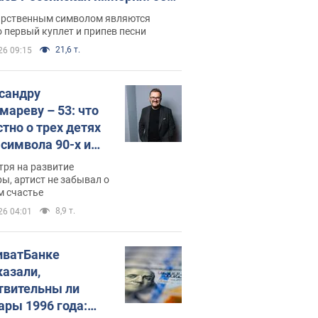
 не рассказывают в школе
арственным символом являются
 первый куплет и припев песни
21,6 т.
26 09:15
сандру
мареву – 53: что
стно о трех детях
-символа 90-х и
они выглядят
тря на развитие
ы, артист не забывал о
м счастье
8,9 т.
26 04:01
иватБанке
казали,
твительны ли
ары 1996 года: