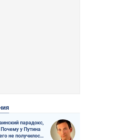
ения
аинский парадокс,
 Почему у Путина
его не получилось