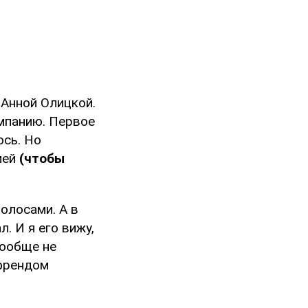
 Анной Олицкой.
мпанию. Первое
ось. Но
ией
(чтобы
олосами. А в
. И я его вижу,
вообще не
йфрендом