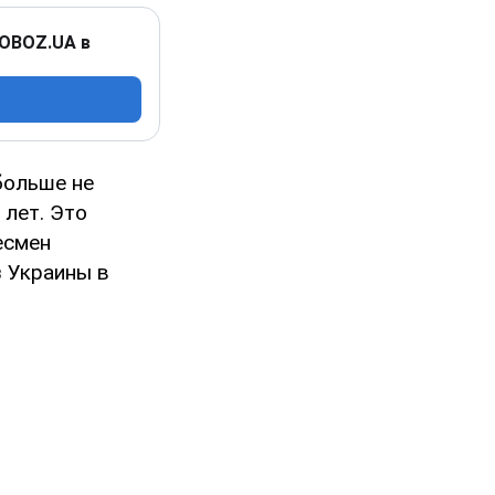
 OBOZ.UA в
ольше не
 лет. Это
есмен
з Украины в