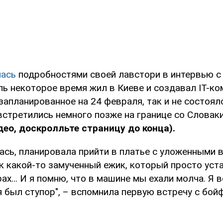
лась
подробностями своей лавстори в интервью с
ь некоторое время жил в Киеве и создавал IT-ко
запланированное на 24 февраля, так и не состоял
стретились немного позже на границе со Словак
ео, доскролльте страницу до конца).
ась, планировала прийти в платье с уложенными в
ак какой-то замученный ежик, который просто устал
рах… И я помню, что в машине мы ехали молча. Я 
я был ступор", – вспомнила первую встречу с бо