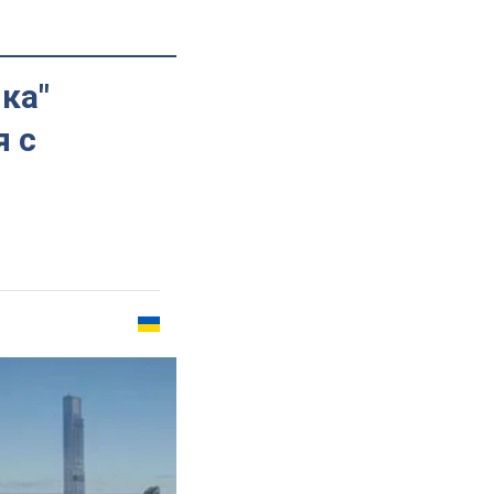
ка"
 с