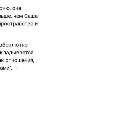
рню, она
льше, чем Саша
 пространства и
о абсолютно
 складывается.
ак отношения,
ами", –