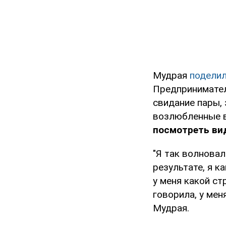
Мудрая
подели
Предпринимател
свидание пары, 
возлюбленные в
посмотреть вид
"Я так волновал
результате, я к
у меня какой ст
говорила, у мен
Мудрая.