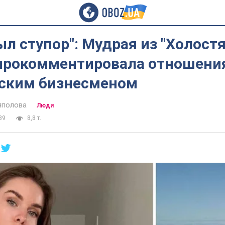
ыл ступор": Мудрая из "Холостя
прокомментировала отношения
ским бизнесменом
яполова
Люди
39
8,8 т.